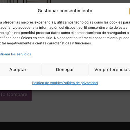
Gestionar consentimiento
a ofrecer las mejores experiencias, utilizamos tecnologías como las cookies par
acenar y/o acceder a la información del dispositivo. El consentimiento de estas
nologías nos permitirá procesar datos como el comportamiento de navegación o 
ntificaciones únicas en este sitio. No consentir o retirar el consentimiento, puede
ctar negativamente a ciertas características y funciones.
 cabeceros, Bronce
tionar los servicios
, Estilo Napoleón III, hacia
 Francia
ar precio
Aceptar
Denegar
Ver preferencias
ir
Política de cookies
Política de privacidad
 To Compare