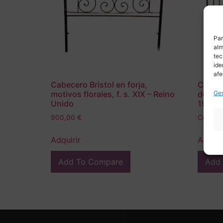
Par
alm
tec
ide
afe
Cabecero Bristol en forja,
Cama /
Ges
motivos florales, f. s. XIX – Reino
dorado
Unido
1900 –
900,00
€
Consult
Adquirir
Adquir
Add To Compare
Add