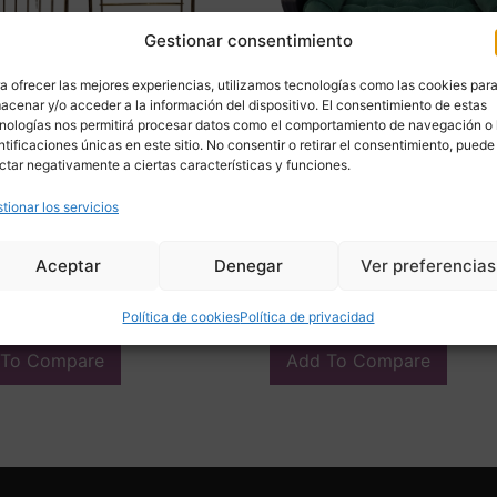
Gestionar consentimiento
a ofrecer las mejores experiencias, utilizamos tecnologías como las cookies par
acenar y/o acceder a la información del dispositivo. El consentimiento de estas
nologías nos permitirá procesar datos como el comportamiento de navegación o 
ntificaciones únicas en este sitio. No consentir o retirar el consentimiento, puede
ctar negativamente a ciertas características y funciones.
 cabeceros, Bronce
Cama de día / Daybed,
tionar los servicios
, Estilo Napoleón III, hacia
Movimiento Moderno, Mid
 Francia
century – Alemania
ar precio
2.100,00
€
Aceptar
Denegar
Ver preferencias
ir
Adquirir
Política de cookies
Política de privacidad
 To Compare
Add To Compare