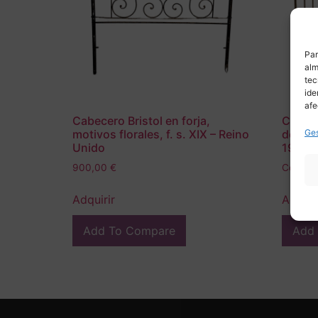
Par
alm
tec
ide
afe
Cabecero Bristol en forja,
Cama /
Ges
motivos florales, f. s. XIX – Reino
dorado
Unido
1900 –
900,00
€
Consult
Adquirir
Adquir
Add To Compare
Add