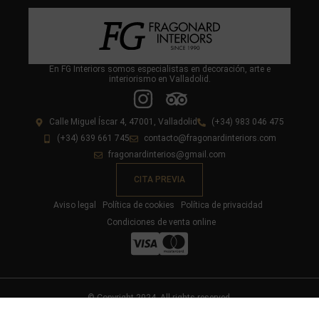
En FG Interiors somos especialistas en decoración, arte e
interiorismo en Valladolid.
Calle Miguel Íscar 4, 47001, Valladolid
(+34) 983 046 475
(+34) 639 661 745
contacto@fragonardinteriors.com
fragonardinterios@gmail.com
CITA PREVIA
Aviso legal
Política de cookies
Política de privacidad
Condiciones de venta online
© Copyright 2024. All rights reserved.
Diseño y desarrollo web livire.es