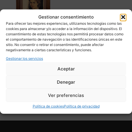
Gestionar consentimiento
Para ofrecer las mejores experiencias, utilizamos tecnologías como las
cookies para almacenar y/o acceder a la información del dispositivo. El
consentimiento de estas tecnologías nos permitirá procesar datos como
el comportamiento de navegación o las identificaciones únicas en este
sitio. No consentir o retirar el consentimiento, puede afectar
Retrato femenino,
negativamente a ciertas características y funciones.
carboncillo y pastel, José
Manuel Capuletti, s. XX
Gestionar los servicios
2.100,00
€
Aceptar
Adquirir
Denegar
Add To Compare
Ver preferencias
Política de cookies
Política de privacidad