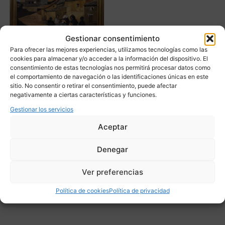
Gestionar consentimiento
Para ofrecer las mejores experiencias, utilizamos tecnologías como las
cookies para almacenar y/o acceder a la información del dispositivo. El
consentimiento de estas tecnologías nos permitirá procesar datos como
el comportamiento de navegación o las identificaciones únicas en este
“Pueblo castellano” José
sitio. No consentir o retirar el consentimiento, puede afectar
María García Fernández
negativamente a ciertas características y funciones.
“Castilviejo”,
costumbrismo, 80’s –
Gestionar los servicios
España
Aceptar
4.500,00
€
Denegar
Adquirir
Ver preferencias
Add To Compare
Política de cookies
Política de privacidad