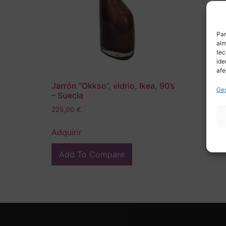
Par
alm
tec
ide
afe
Jarrón “Okkso”, vidrio, Ikea, 90’s
Ges
– Suecia
225,00
€
Adquirir
Add To Compare