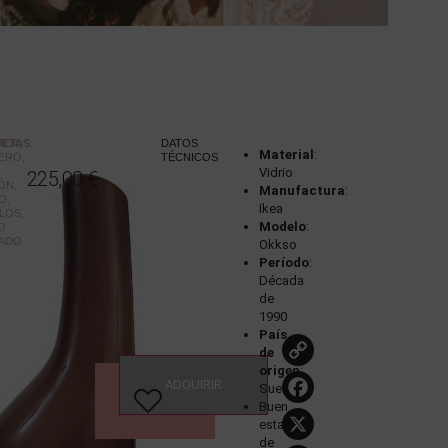
ICA,
UETAS
:
DATOS
Material
:
ERO
,
TÉCNICOS
Vidrio
225,00
€
ÓN
,
Manufactura
:
O
,
Ikea
LOS
,
Modelo
:
IO
ADO
Okkso
Período
:
Década
de
1990
País
Copy
de
Link
origen
:
Faceboo
ADQUIRIR
Suecia
VER
Buen
ESTUDIO
X
estado
de