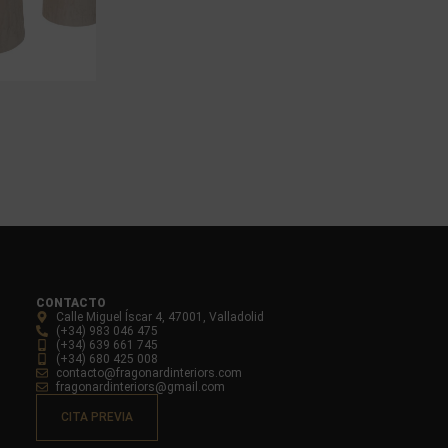
CONTACTO
Calle Miguel Íscar 4, 47001, Valladolid
(+34) 983 046 475
(+34) 639 661 745
(+34) 680 425 008
contacto@fragonardinteriors.com
fragonardinteriors@gmail.com
CITA PREVIA