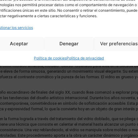
nologías nos permitirá procesar datos como el comportamiento de navegación o 
ntificaciones únicas en este sitio. No consentir o retirar el consentimiento, puede
ctar negativamente a ciertas características y funciones.
tionar los servicios
Aceptar
Denegar
Ver preferencias
DESCRIPCIÓN
ENVÍO
Política de cookies
Política de privacidad
o de color morado amatista, modelo “Okkso” diseñado para Ikea en la década d
 se eleva de forma sinuosa, generando un movimiento visual elegante. Su exter
refuerza el contraste cromático y la pureza de las formas. El vidrio es grueso 
diseño escandinavo de finales del siglo XX, cuando Ikea comenzó a explorar pr
 las tendencias del diseño artístico internacional. Durante los años noventa,
 contemporánea, convirtiéndose en símbolo de sofisticación accesible. Esta p
dica y expresividad formal, lo que la convierte hoy en un objeto de gran interé
en la forma lograda a través del tratamiento del vidrio doblado, que se plieg
iene una técnica que consiste en calentar el material hasta alcanzar un punto
 consistencia. Una vez reblandecido, el vidrio se manipula sobre moldes o me
troladas. Este procedimiento aporta a la obra un carácter dinámico y orgáni