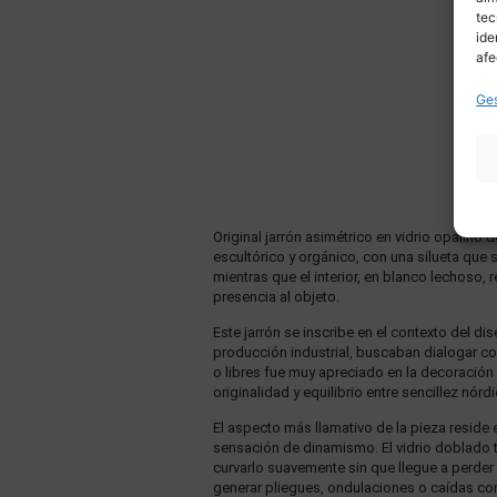
tec
ide
afe
Ges
Original jarrón asimétrico en vidrio opalin
escultórico y orgánico, con una silueta que
mientras que el interior, en blanco lechoso, 
presencia al objeto.
Este jarrón se inscribe en el contexto del 
producción industrial, buscaban dialogar con
o libres fue muy apreciado en la decoración
originalidad y equilibrio entre sencillez nór
El aspecto más llamativo de la pieza reside 
sensación de dinamismo. El vidrio doblado t
curvarlo suavemente sin que llegue a perder
generar pliegues, ondulaciones o caídas con