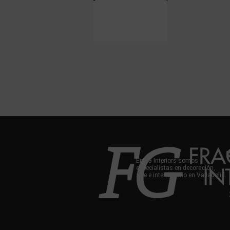
En FG Interiors somos
especialistas en decoración,
arte e interiorismo en Valladolid.