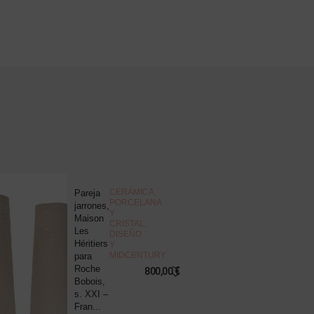
NOVEDAD
CERÁMICA,
Pareja
J
PORCELANA
jarrones,
d
Y
Maison
c
CRISTAL
,
Les
“
DISEÑO
Héritiers
v
Y
MIDCENTURY
para
s
Roche
B
800,00
€
Bobois,
R
s. XXI –
P
Fran...
8