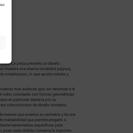
las
e 1990. La pieza presenta un diseño
ior muestra una intensa tonalidad púrpura,
y de notable peso, lo que aporta solidez y
opuestas más audaces que, sin renunciar a la
 el vidrio coloreado con formas geométricas
ieza en particular destaca por su
s para coleccionistas de diseño moderno.
a de manera que acentúa su asimetría y da una
 de maleabilidad que permite plegarlo o
diante herramientas específicas para
co, pues cada doblez conserva la impronta