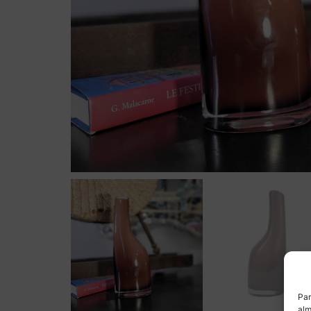
Par
alm