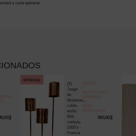
aridad a cada ejemplar.
CIONADOS
NOVEDAD
DISEÑO
(3)
Y
Juego
MIDCENTURY
,
de
ENTOS
,
LÁMPARAS
lámparas,
ES
DE
cobre,
MESA
,
NOVEDADES
estilo
Mid-
90,00
€
980,00
€
century,
2000’s -
Francia