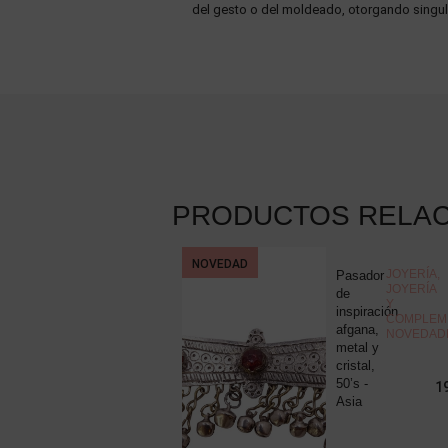
del gesto o del moldeado, otorgando singul
PRODUCTOS RELA
NOVEDAD
COLECCIONISMO
,
JOYERÍA
,
Pluma
Pasador
MISCELÁNEA
JOYERÍA
estilográfica
de
Y
Montblanc
inspiración
COMPLEM
Meisterstuck
afgana,
NOVEDAD
nº12,
metal y
resina
cristal,
negra y
50’s -
225,00
€
1
plaqué...
Asia