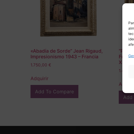
Par
alm
tec
ide
afe
«Abadía de Sorde” Jean Rigaud,
“Paisaj
Ges
Impresionismo 1943 – Francia
France
XX – F
1.750,00
€
1.490,
Adquirir
Adquir
Add To Compare
Add