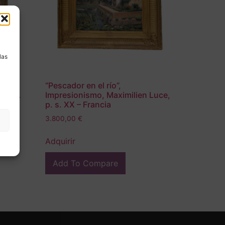
a
las
“Pescador en el río”,
s . s.
Impresionismo, Maximilien Luce,
p. s. XX – Francia
3.800,00
€
Adquirir
Add To Compare