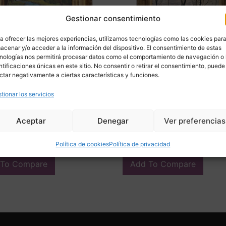
Gestionar consentimiento
a ofrecer las mejores experiencias, utilizamos tecnologías como las cookies par
acenar y/o acceder a la información del dispositivo. El consentimiento de estas
nologías nos permitirá procesar datos como el comportamiento de navegación o 
ntificaciones únicas en este sitio. No consentir o retirar el consentimiento, puede
ctar negativamente a ciertas características y funciones.
e fluvial” Escuela
“Vista urbana en invierno”,
tionar los servicios
sa, Impresionismo, p. s.
Firmado “Henry Savoye”, pp
rancia
XX – Francia
00
€
1.890,00
€
Aceptar
Denegar
Ver preferencias
ir
Adquirir
Política de cookies
Política de privacidad
 To Compare
Add To Compare