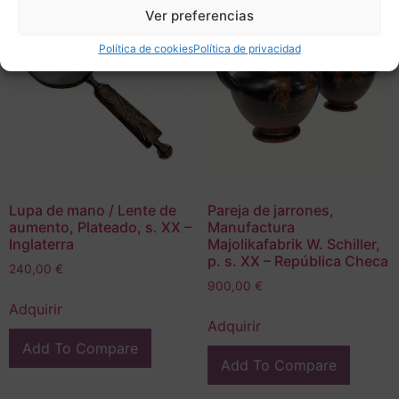
Ver preferencias
Política de cookies
Política de privacidad
Lupa de mano / Lente de
Pareja de jarrones,
aumento, Plateado, s. XX –
Manufactura
Inglaterra
Majolikafabrik W. Schiller,
p. s. XX – República Checa
240,00
€
900,00
€
Adquirir
Adquirir
Add To Compare
Add To Compare