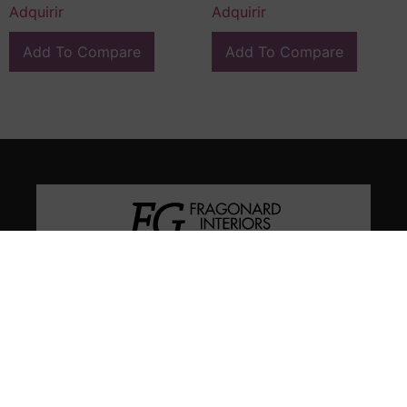
Adquirir
Adquirir
Add To Compare
Add To Compare
En FG Interiors somos especialistas en decoración, arte e
interiorismo en Valladolid.
Calle Miguel Íscar 4, 47001, Valladolid
(+34) 983 046 475
(+34) 639 661 745
contacto@fragonardinteriors.com
fragonardinterios@gmail.com
CITA PREVIA