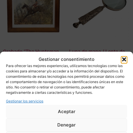
Grabado “The Huntsman.
Lupa de mano / Lente de
Ned on the Brown Mare”,
aumento, Plateado, s. XX –
Gestionar consentimiento
Sir Alfred James
Inglaterra
Para ofrecer las mejores experiencias, utilizamos tecnologías como las
Munnings, escuela de
240,00
€
cookies para almacenar y/o acceder a la información del dispositivo. El
Newlyn, 10’s – Inglaterra
consentimiento de estas tecnologías nos permitirá procesar datos como
el comportamiento de navegación o las identificaciones únicas en este
275,00
€
Adquirir
sitio. No consentir o retirar el consentimiento, puede afectar
negativamente a ciertas características y funciones.
Adquirir
Add To Compare
Gestionar los servicios
Add To Compare
Aceptar
Denegar