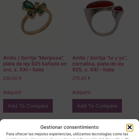
Anillo / Sortija “Mariposa”,
Anillo / Sortija “tú y yo”,
plata de ley 925 bañada en
cornalina, plata de ley
oro, s. XXI – Italia
925, s. XXI – Italia
250,00
€
275,00
€
Adquirir
Adquirir
Add To Compare
Add To Compare
Gestionar consentimiento
Para ofrecer las mejores experiencias, utilizamos tecnologías como las