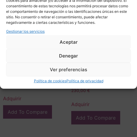
cookies para almacenar y/o acceder a la información del dispositivo. El
consentimiento de estas tecnologías nos permitirá procesar datos como
el comportamiento de navegación o las identificaciones únicas en este
sitio. No consentir o retirar el consentimiento, puede afectar
negativamente a ciertas características y funciones.
Gestionar los servicios
Aceptar
Denegar
Anillo / Sortija Citrino,
Anillo / sortija con raíz de
Ver preferencias
plata de ley 925, s. XXI –
zafiro talla esmeralda,
Italia
plata de ley 925 y
Política de cookies
Política de privacidad
circonitas, s. XXI – Italia
340,00
€
230,00
€
Adquirir
Adquirir
Add To Compare
Add To Compare