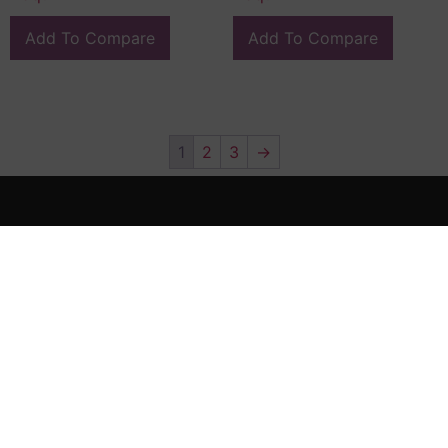
Add To Compare
Add To Compare
1
2
3
→
En FG Interiors somos especialistas en decoración, arte e
interiorismo en Valladolid.
Calle Miguel Íscar 4, 47001, Valladolid
(+34) 983 046 475
(+34) 639 661 745
contacto@fragonardinteriors.com
fragonardinterios@gmail.com