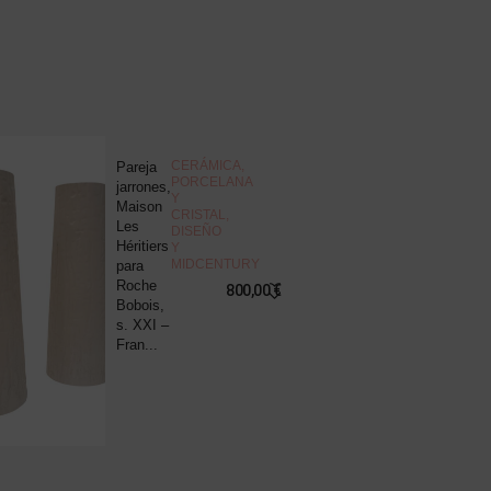
NOVEDAD
CERÁMICA,
Pareja
J
PORCELANA
jarrones,
d
Y
Maison
c
CRISTAL
,
Les
“
DISEÑO
Héritiers
v
Y
MIDCENTURY
para
s
Roche
B
800,00
€
Bobois,
R
s. XXI –
P
Fran...
8