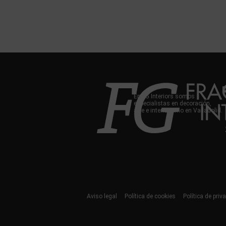
En FG Interiors somos
especialistas en decoración,
arte e interiorismo en Valladolid.
Aviso legal
Política de cookies
Política de priv