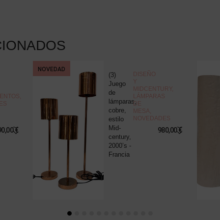
CIONADOS
NOVEDAD
DISEÑO
(3)
Y
Juego
MIDCENTURY
,
de
ENTOS
,
LÁMPARAS
lámparas,
ES
DE
cobre,
MESA
,
NOVEDADES
estilo
Mid-
90,00
€
980,00
€
century,
2000’s -
Francia