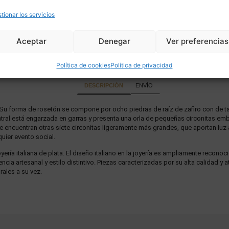
tionar los servicios
Aceptar
Denegar
Ver preferencias
Política de cookies
Política de privacidad
DESCRIPCIÓN
ENVÍO
Su forma de rosetón se compone por ocho piedras de raíz de zafiro con de tal
tral está engarzada en garras y presenta una orla de pequeñas circonitas embut
 se encuentran otras siete circonitas ligeramente más grandes, que aportan luz 
uier evento social.
ería italiana de plata. El diseño italiano en la joyería es ampliamente reconoc
cia artesanal y estilo distintivo. Piezas caracterizadas por su alta calidad y 
ales a su vez.