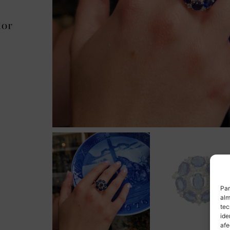
Par
alm
tec
ide
afe