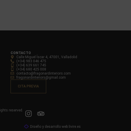
CONTACTO
Calle Miguel Íscar 4, 47001, Valladolid
(+34) 983 046 475
(+34) 639 661 745
(+34) 680 425 008
contacto@fragonardinteriors.com
fragonardinteriors@gmail.com
CITA PREVIA
ights reserved.
Diseño y desarrollo web livire.es