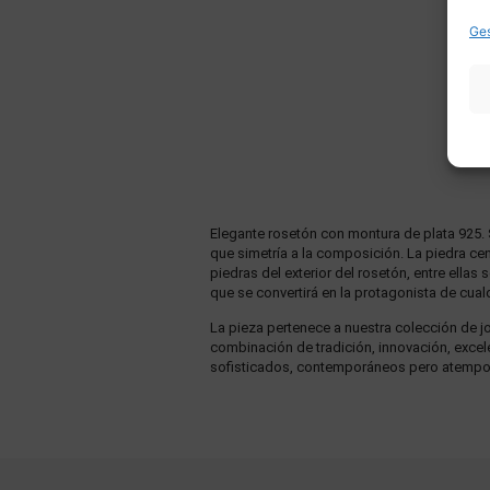
Ges
Elegante rosetón con montura de plata 925. 
que simetría a la composición. La piedra cen
piedras del exterior del rosetón, entre ellas
que se convertirá en la protagonista de cualq
La pieza pertenece a nuestra colección de joy
combinación de tradición, innovación, excelen
sofisticados, contemporáneos pero atempor