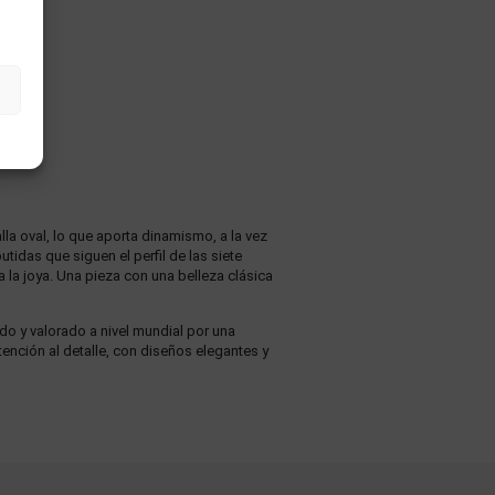
la oval, lo que aporta dinamismo, a la vez
idas que siguen el perfil de las siete
a la joya. Una pieza con una belleza clásica
ido y valorado a nivel mundial por una
atención al detalle, con diseños elegantes y