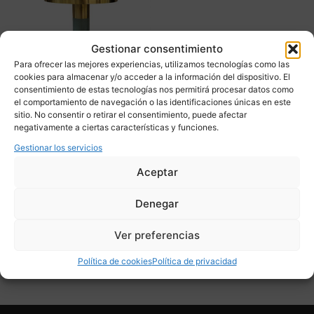
Gestionar consentimiento
Para ofrecer las mejores experiencias, utilizamos tecnologías como las
cookies para almacenar y/o acceder a la información del dispositivo. El
consentimiento de estas tecnologías nos permitirá procesar datos como
el comportamiento de navegación o las identificaciones únicas en este
sitio. No consentir o retirar el consentimiento, puede afectar
negativamente a ciertas características y funciones.
Mesa auxiliar “glossy
jade”, aluminio y esmalte,
Gestionar los servicios
90’s – Francia
Aceptar
490,00
€
Denegar
Adquirir
Ver preferencias
Add To Compare
Política de cookies
Política de privacidad