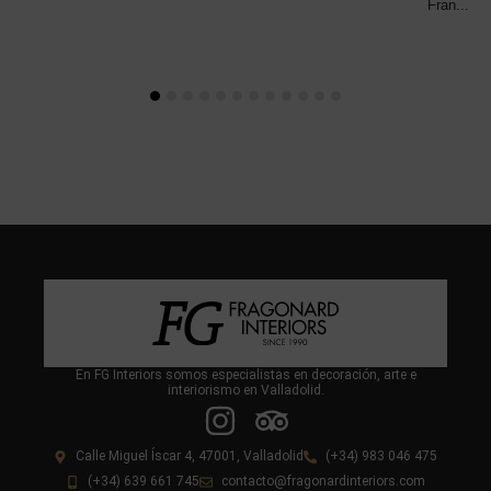
Fran...
En FG Interiors somos especialistas en decoración, arte e
interiorismo en Valladolid.
Calle Miguel Íscar 4, 47001, Valladolid
(+34) 983 046 475
(+34) 639 661 745
contacto@fragonardinteriors.com