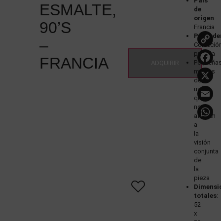
País
ESMALTE,
de
origen
:
90’S
Francia
Procede
–
Colecció
L
privada
FRANCIA
Pequeña
ADQUIRIR
marcas
de
E
uso
que
no
afectan
a
la
visión
conjunta
de
la
pieza
Dimensi
totales
:
52
x