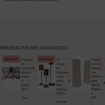
PRODUCTOS RELACIONADOS
CCIONISMO
NOVEDAD
,
JOYERÍA
,
NOVEDAD
DISEÑO
CERÁM
Pasador
(3)
Pareja
ELÁNEA
JOYERÍA
Y
PORC
ica
de
Juego
jarrones,
Y
MIDCENTURY
,
Y
COMPLEMENTOS
,
LÁMPARAS
CRIST
c
inspiración
de
Maison
NOVEDADES
DE
DISE
uck
afgana,
lámparas,
Les
MESA
,
Y
NOVEDADES
MIDC
metal
cobre,
Héritiers
25,00
€
190,00
€
y
estilo
para
980,00
€
8
cristal,
Mid-
Roche
50’s
century,
Bobois,
-
2000’s
s.
Asia
-
XXI
Francia
–