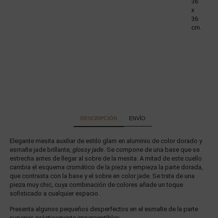
36
x
36
cm.
DESCRIPCIÓN
ENVÍO
Elegante mesita auxiliar de estilo glam en aluminio de color dorado y
esmalte jade brillante,
glossy jade
. Se compone de una base que se
estrecha antes de llegar al sobre de la mesita. A mitad de este cuello
cambia el esquema cromático de la pieza y empieza la parte dorada,
que contrasta con la base y el sobre en color jade. Se trata de una
pieza muy chic, cuya combinación de colores añade un toque
sofisticado a cualquier espacio.
Presenta algunos pequeños desperfectos en el esmalte de la parte
superior, prácticamente imperceptibles.