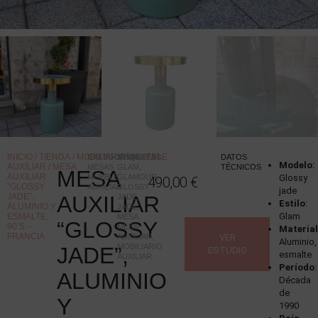
INICIO
/
TIENDA
/
MOBILIARIO
/
MUEBLE
CATEGORÍAS
ETIQUETAS
:
:
DATOS
Modelo:
AUXILIAR
/ MESA
MESAS
,
GLAM
,
TÉCNICOS
MESA
AUXILIAR
MUEBLE
GLAMOUR
,
Glossy
490,00
€
“GLOSSY
AUXILIAR
GLOSSY
jade
JADE”,
AUXILIAR
JADE
,
Estilo
:
ALUMINIO Y
JADE
,
Glam
ESMALTE,
MESA
,
“GLOSSY
90’S –
MESA
Materia
FRANCIA
AUXILIAR
,
VER
Aluminio,
MOBILIARIO
JADE”,
ESTUDIO
esmalte
AUXILIAR
Período
:
ALUMINIO
Década
de
Y
1990