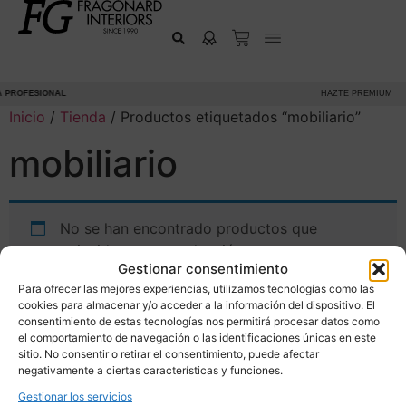
 PROFESIONAL
HAZTE PREMIUM
Inicio
/
Tienda
/ Productos etiquetados “mobiliario”
mobiliario
No se han encontrado productos que
coincidan con tu selección.
Gestionar consentimiento
Para ofrecer las mejores experiencias, utilizamos tecnologías como las
cookies para almacenar y/o acceder a la información del dispositivo. El
consentimiento de estas tecnologías nos permitirá procesar datos como
el comportamiento de navegación o las identificaciones únicas en este
sitio. No consentir o retirar el consentimiento, puede afectar
negativamente a ciertas características y funciones.
Gestionar los servicios