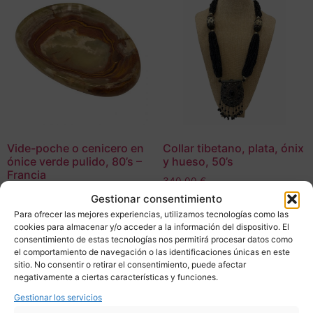
Vide-poche o cenicero en
Collar tibetano, plata, ónix
ónice verde pulido, 80’s –
y hueso, 50’s
Francia
340,00
€
380,00
€
Gestionar consentimiento
Adquirir
Para ofrecer las mejores experiencias, utilizamos tecnologías como las
Adquirir
cookies para almacenar y/o acceder a la información del dispositivo. El
consentimiento de estas tecnologías nos permitirá procesar datos como
Add To Compare
el comportamiento de navegación o las identificaciones únicas en este
Add To Compare
sitio. No consentir o retirar el consentimiento, puede afectar
negativamente a ciertas características y funciones.
Gestionar los servicios