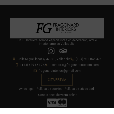
En FG Interiors somos especialistas en decoración, arte e
interiorismo en Valladolid.
Calle Miguel Íscar 4, 47001, Valladolid
(+34) 983 046 475
(+34) 639 661 745
contacto@fragonardinteriors.com
fragonardinterios@gmail.com
CITA PREVIA
Aviso legal
Política de cookies
Política de privacidad
Condiciones de venta online