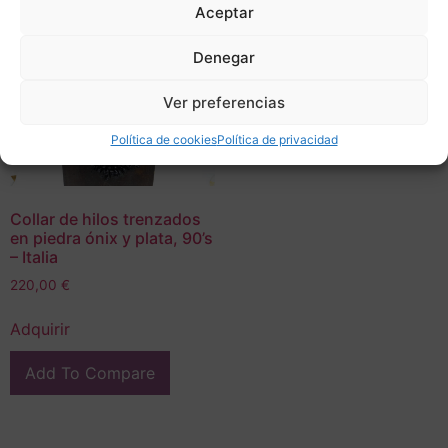
Aceptar
Denegar
Ver preferencias
Política de cookies
Política de privacidad
Collar de hilos trenzados
en piedra ónix y plata, 90’s
– Italia
220,00
€
Adquirir
Add To Compare