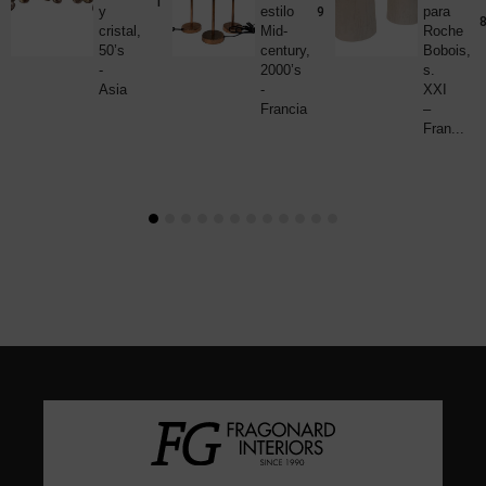
190,00
€
y
estilo
para
980,00
€
8
cristal,
Mid-
Roche
50’s
century,
Bobois,
-
2000’s
s.
Asia
-
XXI
Francia
–
Fran...