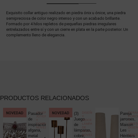
Exquisito collar antiguo realizado en piedra ónix u ónice, una piedra
semipreciosa de color negro intenso y con un acabado brillante.
Formado por 4 hilos repletos de pequeñas piedras irregulares
entrelazados entre sí y con un cierre en plata en la parte posterior. Un
complemento lleno de elegancia.
PRODUCTOS RELACIONADOS
CCIONISMO
NOVEDAD
,
JOYERÍA
,
NOVEDAD
DISEÑO
CERÁM
Pasador
(3)
Pareja
ELÁNEA
JOYERÍA
Y
PORC
ica
de
Juego
jarrones,
Y
MIDCENTURY
,
Y
COMPLEMENTOS
,
LÁMPARAS
CRIST
c
inspiración
de
Maison
NOVEDADES
DE
DISE
uck
afgana,
lámparas,
Les
MESA
,
Y
NOVEDADES
MIDC
metal
cobre,
Héritiers
25,00
€