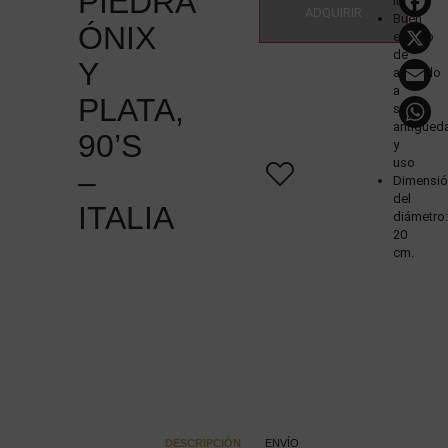
PIEDRA
Italia
ADQUIRIR
Buen
ÓNIX
estado
de
E
Y
acuerdo
a
PLATA,
su
antigüed
90’S
y
uso
–
Dimensió
del
ITALIA
diámetro:
20
cm.
DESCRIPCIÓN
ENVÍO