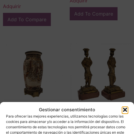
Adquirir
Adquirir
Add To Compare
Add To Compare
Gestionar consentimiento
Jarrón porcelana
Pareja candeleros /
Para ofrecer las mejores experiencias, utilizamos tecnologías como las
Satsuma, con ormolú,
lámparas, putti, ormolú y
cookies para almacenar y/o acceder a la información del dispositivo. El
1880 – Japón
mármol, hacia 1880 –
consentimiento de estas tecnologías nos permitirá procesar datos como
Francia
el comportamiento de navegación o las identificaciones únicas en este