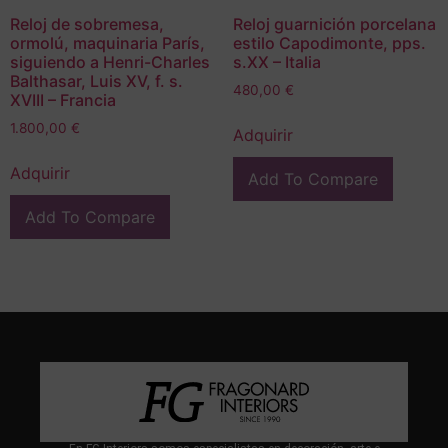
Reloj de sobremesa,
Reloj guarnición porcelana
ormolú, maquinaria París,
estilo Capodimonte, pps.
siguiendo a Henri-Charles
s.XX – Italia
Balthasar, Luis XV, f. s.
480,00
€
XVIII – Francia
1.800,00
€
Adquirir
Adquirir
Add To Compare
Add To Compare