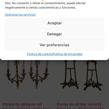
980,00
€
sitio. No consentir o retirar el consentimiento, puede afectar
1.380,00
€
negativamente a ciertas características y funciones.
Adquirir
Gestionar los servicios
Adquirir
Add To Compare
Aceptar
Add To Compare
Denegar
Ver preferencias
Política de cookies
Política de privacidad
Pareja de apliques en
Pareja de atriles, ormolú,
bronce dorado, estilo Luis
barroco, s. XVIII – España