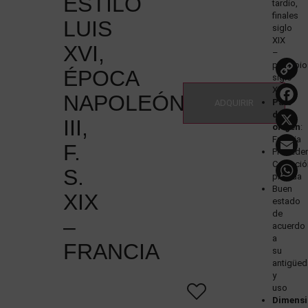
ESTILO
tardío,
finales
LUIS
siglo
XIX
XVI,
–
principi
ÉPOCA
siglo
XX
NAPOLEÓN
País
ADQUIRIR
de
III,
origen
:
Francia
F.
Proceden
Colecció
S.
privada
Buen
XIX
estado
de
–
acuerdo
a
FRANCIA
su
antigüe
y
uso
Dimensi