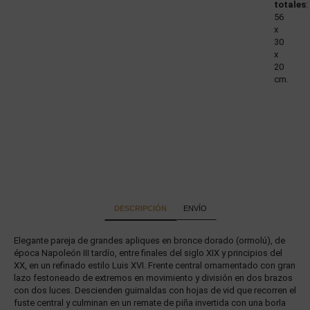
totales
:
56
x
30
x
20
cm.
DESCRIPCIÓN
ENVÍO
Elegante pareja de grandes apliques en bronce dorado (ormolú), de
época Napoleón III tardío, entre finales del siglo XIX y principios del
XX, en un refinado estilo Luis XVI. Frente central ornamentado con gran
lazo festoneado de extremos en movimiento y división en dos brazos
con dos luces. Descienden guirnaldas con hojas de vid que recorren el
fuste central y culminan en un remate de piña invertida con una borla