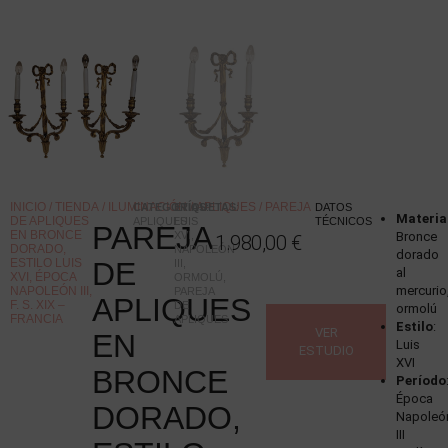
INICIO
/
TIENDA
/
ILUMINACIÓN
/
APLIQUES
/ PAREJA
CATEGORÍAS
ETIQUETAS
:
:
DATOS
Materia
DE APLIQUES
APLIQUES
LUIS
TÉCNICOS
PAREJA
EN BRONCE
XVI
,
Bronce
1.980,00
€
DORADO,
NAPOLEÓN
dorado
ESTILO LUIS
DE
III
,
al
XVI, ÉPOCA
ORMOLÚ
,
mercurio
NAPOLEÓN III,
PAREJA
APLIQUES
F. S. XIX –
DE
ormolú
FRANCIA
APLIQUES
Estilo
:
VER
EN
Luis
ESTUDIO
XVI
BRONCE
Período
Época
DORADO,
Napoleó
III