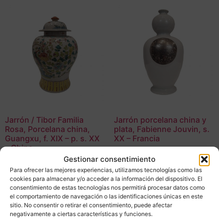
Jarrón / Tibor Familia
Jarrón porcelana china y
Rosa, Porcelana china,
plata, Fabienne Jouvin, s.
Guangxu, f. XIX – p. s. XX
XX – Francia
– China
680,00
€
Gestionar consentimiento
875,00
€
Para ofrecer las mejores experiencias, utilizamos tecnologías como las
Adquirir
cookies para almacenar y/o acceder a la información del dispositivo. El
Adquirir
consentimiento de estas tecnologías nos permitirá procesar datos como
Add To Compare
el comportamiento de navegación o las identificaciones únicas en este
Add To Compare
sitio. No consentir o retirar el consentimiento, puede afectar
negativamente a ciertas características y funciones.