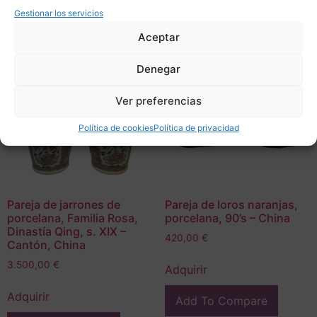
Gestionar los servicios
Aceptar
Denegar
Ver preferencias
Política de cookies
Política de privacidad
Pareja de jarrones de
Pareja de loros naranjas,
porcelana, Familia Rosa,
porcelana, 90’s – China
Dinastía Qing, s. XIX –
420,00
€
Cantón, China
3.500,00
€
Adquirir
Adquirir
Add To Compare