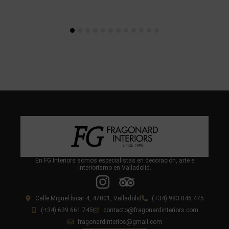
En FG Interiors somos especialistas en decoración, arte e
interiorismo en Valladolid.
Calle Miguel Íscar 4, 47001, Valladolid
(+34) 983 046 475
(+34) 639 661 745
contacto@fragonardinteriors.com
fragonardinterios@gmail.com