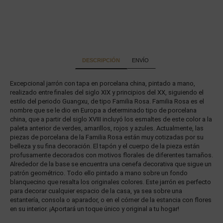
DESCRIPCIÓN
ENVÍO
Excepcional jarrón con tapa en porcelana china, pintado a mano,
realizado entre finales del siglo XIX y principios del XX, siguiendo el
estilo del periodo Guangxu, de tipo Familia Rosa. Familia Rosa es el
nombre que se le dio en Europa a determinado tipo de porcelana
china, que a partir del siglo XVIII incluyó los esmaltes de este color a la
paleta anterior de verdes, amarillos, rojos y azules. Actualmente, las
piezas de porcelana de la Familia Rosa están muy cotizadas por su
belleza y su fina decoración.
El tapón y el cuerpo de la pieza están
profusamente decorados con motivos florales de diferentes tamaños.
Alrededor de la base se encuentra una cenefa decorativa que sigue un
patrón geométrico. Todo ello pintado a mano sobre un fondo
blanquecino que resalta los originales colores.
Este jarrón es perfecto
para decorar cualquier espacio de la casa, ya sea sobre una
estantería, consola o aparador, o en el córner de la estancia con flores
en su interior. ¡Aportará un toque único y original a tu hogar!