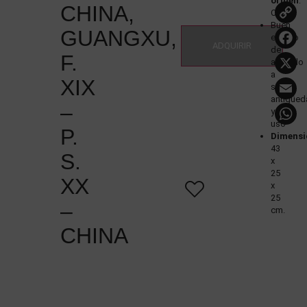
origen
:
CHINA,
China
Buen
L
GUANGXU,
estado
ADQUIRIR
de
F.
acuerdo
a
XIX
su
antigüed
–
y
uso
P.
Dimensi
43
S.
x
25
XX
x
25
–
cm.
CHINA