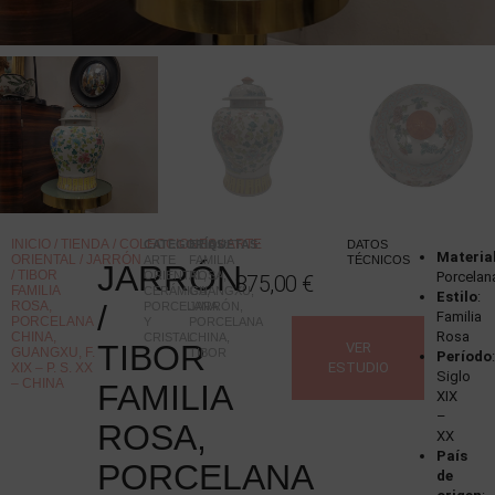
INICIO
/
TIENDA
/
COLECCIONES
/
ARTE
CATEGORÍAS
ETIQUETAS
:
:
DATOS
Materia
ORIENTAL
/ JARRÓN
ARTE
FAMILIA
TÉCNICOS
JARRÓN
/ TIBOR
ORIENTAL
ROSA
,
,
Porcelan
875,00
€
FAMILIA
CERÁMICA,
GUANGXU
,
Estilo
:
ROSA,
/
PORCELANA
JARRÓN
,
Familia
PORCELANA
Y
PORCELANA
Rosa
CHINA,
CRISTAL
CHINA
,
TIBOR
VER
GUANGXU, F.
TIBOR
Período
ESTUDIO
XIX – P. S. XX
Siglo
– CHINA
FAMILIA
XIX
–
ROSA,
XX
País
PORCELANA
de