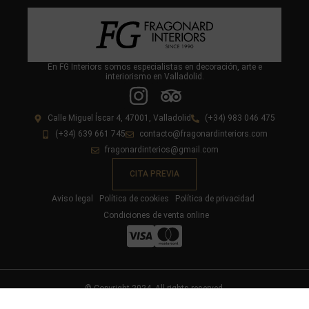
En FG Interiors somos especialistas en decoración, arte e
interiorismo en Valladolid.
Calle Miguel Íscar 4, 47001, Valladolid
(+34) 983 046 475
(+34) 639 661 745
contacto@fragonardinteriors.com
fragonardinterios@gmail.com
CITA PREVIA
Aviso legal
Política de cookies
Política de privacidad
Condiciones de venta online
© Copyright 2024. All rights reserved.
Diseño y desarrollo web livire.es