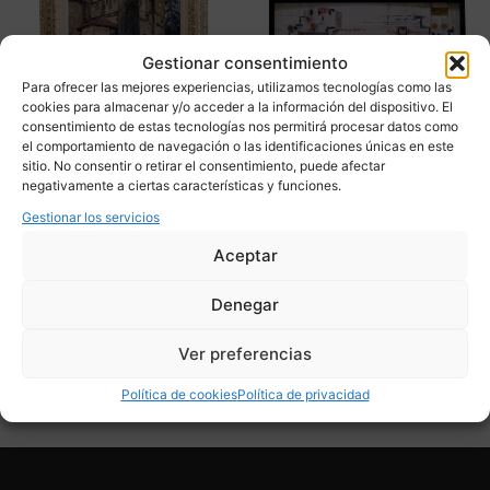
Gestionar consentimiento
Para ofrecer las mejores experiencias, utilizamos tecnologías como las
cookies para almacenar y/o acceder a la información del dispositivo. El
consentimiento de estas tecnologías nos permitirá procesar datos como
el comportamiento de navegación o las identificaciones únicas en este
sitio. No consentir o retirar el consentimiento, puede afectar
«Abadía de Sorde” Jean
“Composición” J. C.
negativamente a ciertas características y funciones.
Rigaud, Impresionismo
Cárdenas, s. XX – Arte
1943 – Francia
Abstracto
Gestionar los servicios
1.750,00
€
950,00
€
Aceptar
Adquirir
Adquirir
Denegar
Add To Compare
Add To Compare
Ver preferencias
Política de cookies
Política de privacidad