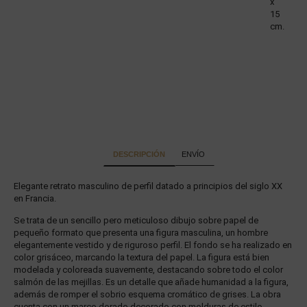
x
15
cm.
DESCRIPCIÓN
ENVÍO
Elegante retrato masculino de perfil datado a principios del siglo XX
en Francia.
Se trata de un sencillo pero meticuloso dibujo sobre papel de
pequeño formato que presenta una figura masculina, un hombre
elegantemente vestido y de riguroso perfil. El fondo se ha realizado en
color grisáceo, marcando la textura del papel. La figura está bien
modelada y coloreada suavemente, destacando sobre todo el color
salmón de las mejillas. Es un detalle que añade humanidad a la figura,
además de romper el sobrio esquema cromático de grises. La obra
cuenta con un marco dorado decorado con molduras de estilo