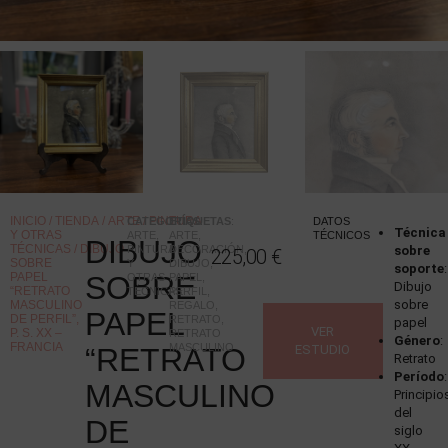
INICIO
/
TIENDA
/
ARTE
/
PINTURA
CATEGORÍAS
ETIQUETAS
:
:
DATOS
Técnica
Y OTRAS
ARTE
,
ARTE
,
TÉCNICOS
DIBUJO
TÉCNICAS
/ DIBUJO
PINTURA
DECORACIÓN
,
sobre
225,00
€
SOBRE
Y
DIBUJO
,
soporte
:
PAPEL
SOBRE
OTRAS
PAPEL
,
Dibujo
“RETRATO
TÉCNICAS
PERFIL
,
sobre
MASCULINO
REGALO
,
PAPEL
DE PERFIL”,
RETRATO
,
papel
VER
P. S. XX –
RETRATO
Género
:
FRANCIA
MASCULINO
“RETRATO
ESTUDIO
Retrato
Período
:
MASCULINO
Principio
del
DE
siglo