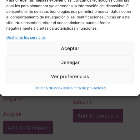
Para ofrecer las mejores experiencias, utilizamos tecnologías como las
cookies para almacenar y/o acceder a la información del dispositivo. El
consentimiento de estas tecnologías nos permitirá procesar datos como
el comportamiento de navegación o las identificaciones únicas en este
sitio. No consentir o retirar el consentimiento, puede afectar
negativamente a ciertas características y funciones.
Gestionar los servicios
Aceptar
Denegar
Dibujo sobre papel
Dibujo sobre papel
“Retrato femenino con
“Retrato masculino de
Ver preferencias
margarita”, firmado
perfil”, p. s. XX – Francia
Boiscel, Art Nouveau,
225,00
€
Política de cookies
Política de privacidad
circa 1900 – Francia
325,00
€
Adquirir
Adquirir
Add To Compare
Add To Compare