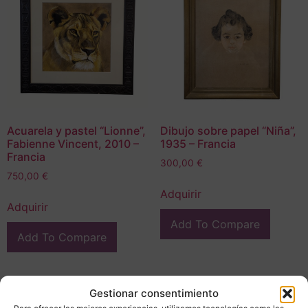
Acuarela y pastel “Lionne”,
Dibujo sobre papel “Niña”,
Fabienne Vincent, 2010 –
1935 – Francia
Francia
300,00
€
750,00
€
Adquirir
Adquirir
Add To Compare
Add To Compare
Gestionar consentimiento