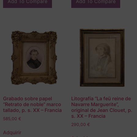
Add To Compare
Add To Compare
Grabado sobre papel
Litografía “La feü reine de
“Retrato de noble” marco
Navarre Marguerite”,
tallado, p. s. XX – Francia
original de Jean Clouet, p.
s. XX – Francia
585,00
€
290,00
€
Adquirir