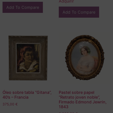
Adquirir
Add To Compare
Add To Compare
Óleo sobre tabla “Gitana”,
Pastel sobre papel
40’s – Francia
“Retrato joven noble”,
Firmado Edmond Jewrin,
375,00
€
1843