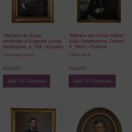
“Retrato de Goya”
“Retrato de oficial militar”
atribuido a Eugenio Lucas
Julie Delamontre, Carlos
Velázquez, s. XIX – España
X, 1832 – Francia
Consultar precio
2.860,00
€
Adquirir
Adquirir
Add To Compare
Add To Compare