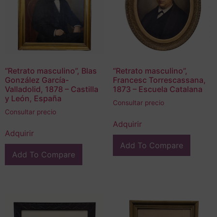
“Retrato masculino”, Blas
“Retrato masculino”,
González García-
Francesc Torrescassana,
Valladolid, 1878 – Castilla
1873 – Escuela Catalana
y León, España
Consultar precio
Consultar precio
Adquirir
Adquirir
Add To Compare
Add To Compare