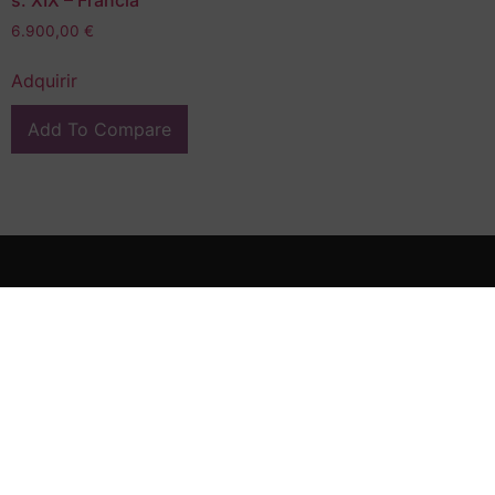
s. XIX – Francia
6.900,00
€
Adquirir
Add To Compare
En FG Interiors somos especialistas en decoración, arte e
interiorismo en Valladolid.
Calle Miguel Íscar 4, 47001, Valladolid
(+34) 983 046 475
(+34) 639 661 745
contacto@fragonardinteriors.com