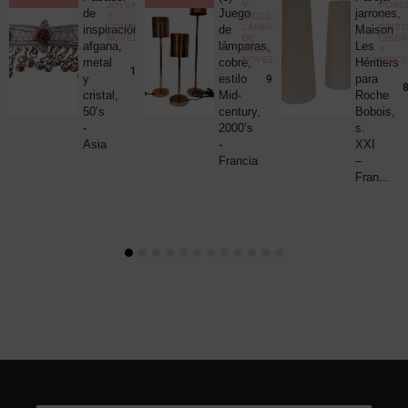
ELÁNEA
JOYERÍA
Y
PORC
ica
de
Juego
jarrones,
Y
MIDCENTURY
,
Y
COMPLEMENTOS
,
LÁMPARAS
CRIST
c
inspiración
de
Maison
NOVEDADES
DE
DISE
uck
afgana,
lámparas,
Les
MESA
,
Y
NOVEDADES
MIDC
metal
cobre,
Héritiers
25,00
€
190,00
€
y
estilo
para
980,00
€
8
cristal,
Mid-
Roche
50’s
century,
Bobois,
-
2000’s
s.
Asia
-
XXI
Francia
–
Fran...