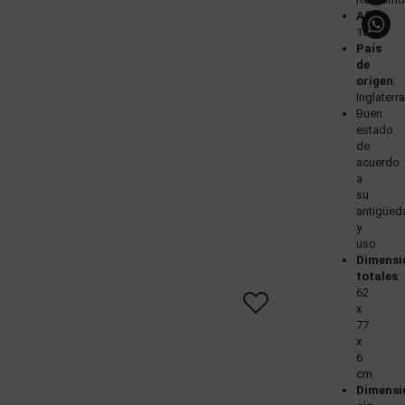
Año
:
1864
País
de
origen
:
Inglaterr
Buen
estado
de
acuerdo
a
su
antigüed
y
uso
Dimensi
totales
:
62
x
77
x
6
cm.
Dimensi