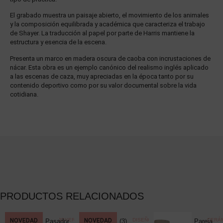
El grabado muestra un paisaje abierto, el movimiento de los animales
y la composición equilibrada y académica que caracteriza el trabajo
de Shayer. La traducción al papel por parte de Harris mantiene la
estructura y esencia de la escena.
Presenta un marco en madera oscura de caoba con incrustaciones de
nácar. Esta obra es un ejemplo canónico del realismo inglés aplicado
a las escenas de caza, muy apreciadas en la época tanto por su
contenido deportivo como por su valor documental sobre la vida
cotidiana.
PRODUCTOS RELACIONADOS
CCIONISMO
NOVEDAD
,
JOYERÍA
,
NOVEDAD
DISEÑO
CERÁM
Pasador
(3)
Pareja