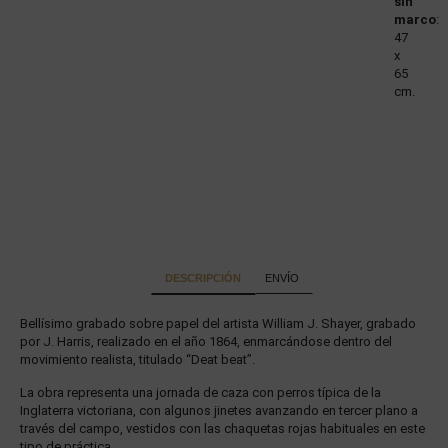
sin
marco
:
47
x
65
cm.
DESCRIPCIÓN
ENVÍO
Bellísimo grabado sobre papel del artista William J. Shayer, grabado
por J. Harris, realizado en el año 1864, enmarcándose dentro del
movimiento realista, titulado “Deat beat”.
La obra representa una jornada de caza con perros típica de la
Inglaterra victoriana, con algunos jinetes avanzando en tercer plano a
través del campo, vestidos con las chaquetas rojas habituales en este
tipo de práctica.