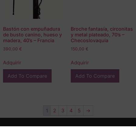
Bastón con empuñadura
Broche fantasía, circonitas
de busto canino, hueso y
y metal plateado, 70’s –
madera, 40’s – Francia
Checoslovaquia
390,00
€
150,00
€
Adquirir
Adquirir
Add To Compare
Add To Compare
1
2
3
4
5
→