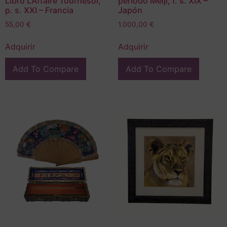
Libro L’Affaire Tournesol,
periodo Meiji, f. s. XIX –
p. s. XXI – Francia
Japón
55,00
€
1.000,00
€
Adquirir
Adquirir
Add To Compare
Add To Compare