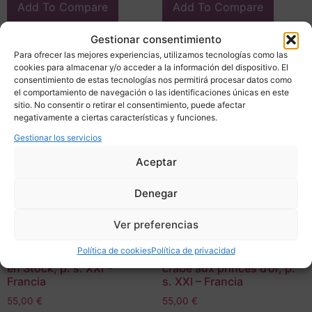
Add To Compare
Add To Compare
Gestionar consentimiento
Para ofrecer las mejores experiencias, utilizamos tecnologías como las
cookies para almacenar y/o acceder a la información del dispositivo. El
consentimiento de estas tecnologías nos permitirá procesar datos como
el comportamiento de navegación o las identificaciones únicas en este
sitio. No consentir o retirar el consentimiento, puede afectar
negativamente a ciertas características y funciones.
Gestionar los servicios
Aceptar
Denegar
Ver preferencias
“El taxi Panard Dyna Z”,
“El taxi rojo Renault NN”,
colección En voiture
colección En voiture
Política de cookies
Política de privacidad
Tintin, Serie 1, Libro Coke
Tintin, Serie 1, Libro Le
en Stock, p. s. XXI –
crabe aux princes d’or, p.
Francia
s. XXI – Francia
55,00
€
55,00
€