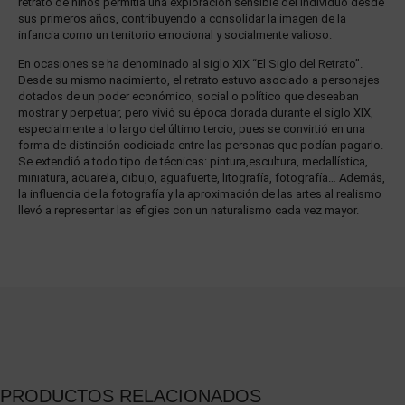
retrato de niños permitía una exploración sensible del individuo desde
sus primeros años, contribuyendo a consolidar la imagen de la
infancia como un territorio emocional y socialmente valioso.
En ocasiones se ha denominado al siglo XIX “El Siglo del Retrato”.
Desde su mismo nacimiento, el retrato estuvo asociado a personajes
dotados de un poder económico, social o político que deseaban
mostrar y perpetuar, pero vivió su época dorada durante el siglo XIX,
especialmente a lo largo del último tercio, pues se convirtió en una
forma de distinción codiciada entre las personas que podían pagarlo.
Se extendió a todo tipo de técnicas: pintura,escultura, medallística,
miniatura, acuarela, dibujo, aguafuerte, litografía, fotografía… Además,
la influencia de la fotografía y la aproximación de las artes al realismo
llevó a representar las efigies con un naturalismo cada vez mayor.
PRODUCTOS RELACIONADOS