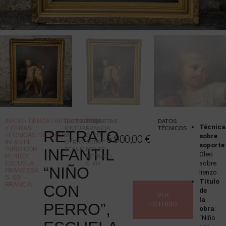
INICIO
/
TIENDA
/
ARTE
/
PINTURA
CATEGORÍAS
ETIQUETAS
:
:
DATOS
Técnica
Y OTRAS
PINTURA
FRANCIA
,
TÉCNICOS
RETRATO
TÉCNICAS
/ RETRATO
Y
ÓLEO
sobre
6.900,00
€
INFANTIL
OTRAS
SOBRE
soporte
:
“NIÑO CON
INFANTIL
TÉCNICAS
LIENZO
,
Óleo
PERRO”,
RETRATO
,
sobre
ESCUELA
S. XIX
“NIÑO
FRANCESA,
lienzo
S. XIX –
Título
FRANCIA
CON
de
VER
la
PERRO”,
ESTUDIO
obra
:
“Niño