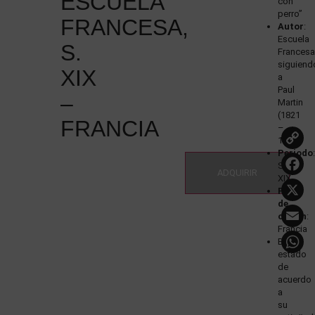
ESCUELA
con
perro”
FRANCESA,
Autor
:
Escuela
S.
Francesa
siguiend
XIX
a
Paul
–
Martin
(1821
FRANCIA
–
1901)
L
Periodo
:
Siglo
ADQUIRIR
XIX
País
de
origen
:
Francia
Buen
estado
de
acuerdo
a
su