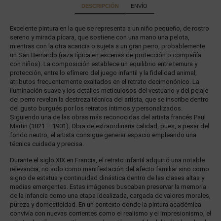
DESCRIPCIÓN
ENVÍO
Excelente pintura en la que se representa a un niño pequeño, de rostro
sereno y mirada pícara, que sostiene con una mano una pelota,
mientras con la otra acaricia o sujeta a un gran perro, probablemente
un San Bernardo (raza típica en escenas de protección o compañía
con niños). La composición establece un equilibrio entre ternura y
protección, entre lo efímero del juego infantil y la fidelidad animal,
atributos frecuentemente exaltados en el retrato decimonónico. La
iluminación suave y los detalles meticulosos del vestuario y del pelaje
del perro revelan la destreza técnica del artista, que se inscribe dentro
del gusto burgués por los retratos íntimos y personalizados.
Siguiendo una de las obras más reconocidas del artista francés Paul
Martin (1821 – 1901). Obra de extraordinaria calidad, pues, a pesar del
fondo neutro, el artista consigue generar espacio empleando una
técnica cuidada y precisa.
Durante el siglo XIX en Francia, el retrato infantil adquirió una notable
relevancia, no solo como manifestación del afecto familiar sino como
signo de estatus y continuidad dinástica dentro de las clases altas y
medias emergentes. Estas imágenes buscaban preservar la memoria
de la infancia como una etapa idealizada, cargada de valores morales,
pureza y domesticidad. En un contexto donde la pintura académica
convivía con nuevas corrientes como el realismo y el impresionismo, el