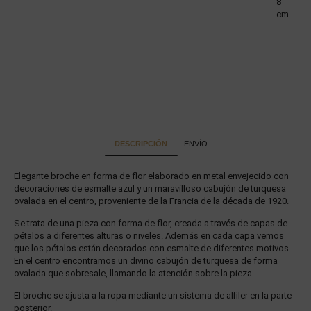
8
cm.
DESCRIPCIÓN
ENVÍO
Elegante broche en forma de flor elaborado en metal envejecido con
decoraciones de esmalte azul y un maravilloso cabujón de turquesa
ovalada en el centro, proveniente de la Francia de la década de 1920.
Se trata de una pieza con forma de flor, creada a través de capas de
pétalos a diferentes alturas o niveles. Además en cada capa vemos
que los pétalos están decorados con esmalte de diferentes motivos.
En el centro encontramos un divino cabujón de turquesa de forma
ovalada que sobresale, llamando la atención sobre la pieza.
El broche se ajusta a la ropa mediante un sistema de alfiler en la parte
posterior.