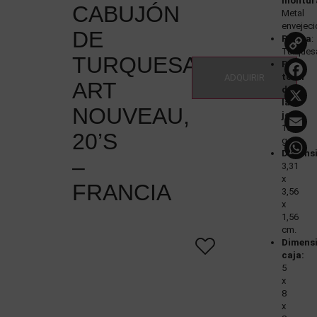
montur
CABUJÓN
Metal
envejec
DE
Piedra
:
Turques
TURQUESA,
Peso
total
ADQUIRIR
ART
de
la
NOUVEAU,
joya
:
13,83
20’S
g
Dimens
–
3,31
x
FRANCIA
3,56
x
1,56
cm.
Dimens
caja:
5
x
8
x