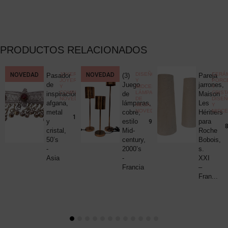
PRODUCTOS RELACIONADOS
CCIONISMO
NOVEDAD
,
JOYERÍA
,
NOVEDAD
DISEÑO
CERÁM
Pasador
(3)
Pareja
ELÁNEA
JOYERÍA
Y
PORC
ica
de
Juego
jarrones,
Y
MIDCENTURY
,
Y
COMPLEMENTOS
,
LÁMPARAS
CRIST
c
inspiración
de
Maison
NOVEDADES
DE
DISE
uck
afgana,
lámparas,
Les
MESA
,
Y
NOVEDADES
MIDC
metal
cobre,
Héritiers
25,00
€
190,00
€
y
estilo
para
980,00
€
8
cristal,
Mid-
Roche
50’s
century,
Bobois,
-
2000’s
s.
Asia
-
XXI
Francia
–
Fran...