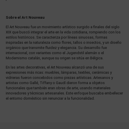
Sobre el Art Nouveau
El Art Nouveau fue un movimiento artístico surgido a finales del siglo
XIX que buscó integrar el arte en la vida cotidiana, rompiendo con los
estilos históricos. Se caracteriza por líneas sinuosas, formas
inspiradas en la naturaleza como flores, tallos o insectos, y un diseño
orgánico que transmite fluidez y elegancia. Su desarrollo fue
internacional, con variantes como el Jugendstil alemán o el
Modernismo catalán, aunque su origen se sitúa en Bélgica.
En las artes decorativas, el Art Nouveau alcanzó una de sus
expresiones más ricas: muebles, lámparas, textiles, cerámicas y
vidrieras fueron concebidos como piezas artísticas. Artesanos y
artistas como Gallé, Tiffany o Gaudí dieron forma a objetos
funcionales que también eran obras de arte, usando materiales
innovadores y técnicas artesanales. Este enfoque buscaba embellecer
el entorno doméstico sin renunciar a la funcionalidad.