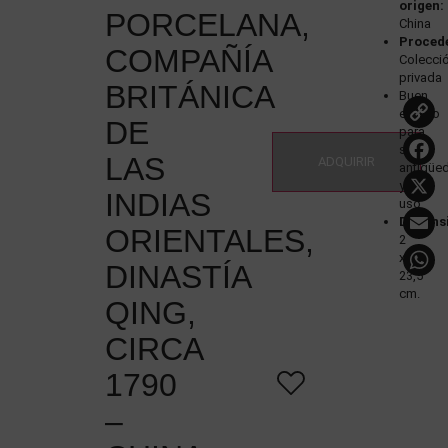
origen:
PORCELANA,
China
Proced
COMPAÑÍA
Colecci
privada
BRITÁNICA
Buen
estado
DE
para
su
LAS
ADQUIRIR
antigüe
y
INDIAS
uso
Dimens
ORIENTALES,
2
x
DINASTÍA
23,5
cm.
QING,
CIRCA
1790
–