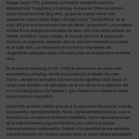
Kangxi, hacia 1720, y alcanzó su máximo esplendor bajo los
emperadores Yongzheng y Qianlong. Aunque en China se conoce
como
fencai
(colores de polvo), ya que las piezas tienen una
apariencia suave y mate; llegó a Europa como “Familia Rosa” en el
siglo XIX por el coleccionista francés Albert Jacquemart. La porcelana
Familia Rosa incluyó los esmaltes de este color a la paleta anterior de
verdes, amarillos, rojos y azules. El avance clave fue el púrpura de
Cassius, un pigmento derivado del oro coloidal inventado en Europa
en el siglo XVII. Los artesanos de los hornos imperiales de
Jingdezhen adaptaron este color para crear el característico esmalte
rosa.
En el periodo Qianlong (1736–1795) la decoración se volvió más
exuberante y compleja, donde se popularizó el diseño de «cien
flores», donde los esmaltes cubren toda la superficie de la pieza. El
rasgo más distintivo de este estilo es el uso de un rosa derivado del
oro coloidal (púrpura de Cassius), que ofrece tonos desde el carmín
suave hasta el rosa pálido.
Desarrolló un estilo realista gracias a la capacidad de mezclar colores,
que permitió representar tanto flores, especialmente peonías, aves e
insectos con un realismo botánico detallado, como representaciones
de la vida cortesana y figuras humanas con rostros y ropajes
minuciosamente sombreados. Debido a la densidad de los esmaltes
sobre el vidriado, los motivos suelen tener un ligero relieve perceptible