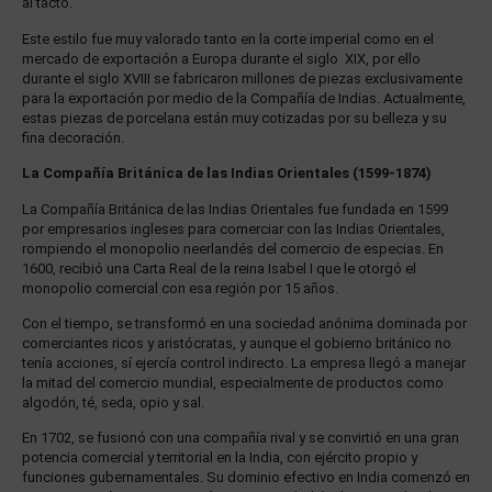
al tacto.
Este estilo fue muy valorado tanto en la corte imperial como en el
mercado de exportación a Europa durante el siglo XIX, por ello
durante el siglo XVIII se fabricaron millones de piezas exclusivamente
para la exportación por medio de la Compañía de Indias. Actualmente,
estas piezas de porcelana están muy cotizadas por su belleza y su
fina decoración.
La Compañía Británica de las Indias Orientales (1599-1874)
La Compañía Británica de las Indias Orientales fue fundada en 1599
por empresarios ingleses para comerciar con las Indias Orientales,
rompiendo el monopolio neerlandés del comercio de especias. En
1600, recibió una Carta Real de la reina Isabel I que le otorgó el
monopolio comercial con esa región por 15 años.
Con el tiempo, se transformó en una sociedad anónima dominada por
comerciantes ricos y aristócratas, y aunque el gobierno británico no
tenía acciones, sí ejercía control indirecto. La empresa llegó a manejar
la mitad del comercio mundial, especialmente de productos como
algodón, té, seda, opio y sal.
En 1702, se fusionó con una compañía rival y se convirtió en una gran
potencia comercial y territorial en la India, con ejército propio y
funciones gubernamentales. Su dominio efectivo en India comenzó en