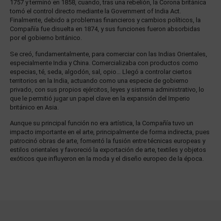
1757 y terminó en 1858, cuando, tras una rebelión, la Corona británica
tomó el control directo mediante la Government of India Act.
Finalmente, debido a problemas financieros y cambios políticos, la
Compañía fue disuelta en 1874, y sus funciones fueron absorbidas
por el gobierno británico.
Se creó, fundamentalmente, para comerciar con las Indias Orientales,
especialmente India y China. Comercializaba con productos como
especias, té, seda, algodón, sal, opio… Llegó a controlar ciertos
territorios en la India, actuando como una especie de gobierno
privado, con sus propios ejércitos, leyes y sistema administrativo, lo
que le permitió jugar un papel clave en la expansión del Imperio
británico en Asia.
Aunque su principal función no era artística, la Compañía tuvo un
impacto importante en el arte, principalmente de forma indirecta, pues
patrocinó obras de arte, fomentó la fusión entre técnicas europeas y
estilos orientales y favoreció la exportación de arte, textiles y objetos
exóticos que influyeron en la moda y el diseño europeo de la época.