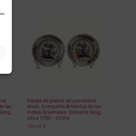
a
las
ana
Pareja de platos de porcelana
de las
Imari, Compañía Británica de las
 Qing,
Indias Orientales, Dinastía Qing,
circa 1790 – China
700,00
€