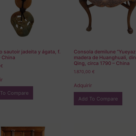
o sautoir jadeita y ágata, f.
Consola demilune “Yueyaz
– China
madera de Huanghuali, din
Qing, circa 1790 – China
0
€
1.870,00
€
ir
Adquirir
 To Compare
Add To Compare