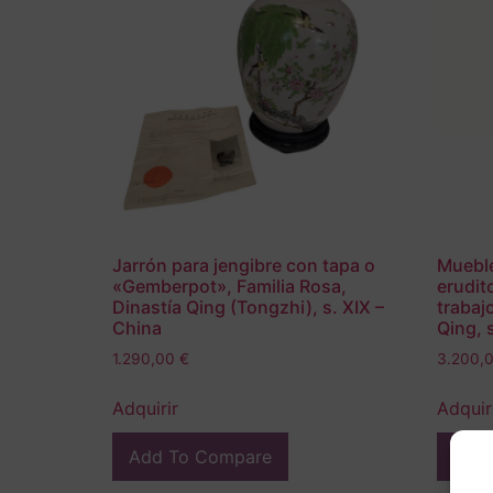
Jarrón para jengibre con tapa o
Mueble
«Gemberpot», Familia Rosa,
erudit
Dinastía Qing (Tongzhi), s. XIX –
trabaj
China
Qing, 
1.290,00
€
3.200,
Adquirir
Adquir
Add To Compare
Add