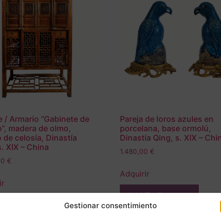
 / Armario “Gabinete de
Pareja de loros azules en
o”, madera de olmo,
porcelana, base ormolú,
o de celosía, Dinastía
Dinastía Qing, s. XIX – Chi
s. XIX – China
1.480,00
€
00
€
Adquirir
ir
Add To Compare
 To Compare
Gestionar consentimiento