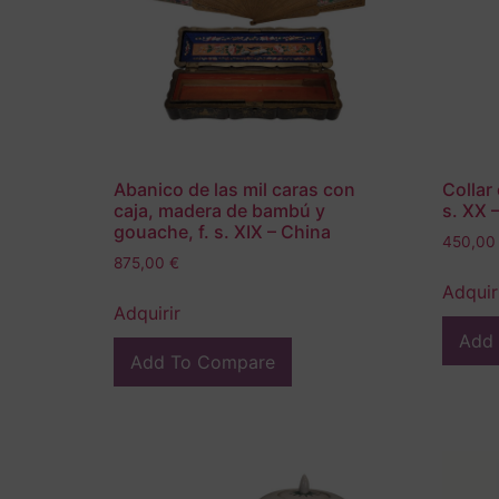
Abanico de las mil caras con
Collar 
caja, madera de bambú y
s. XX 
gouache, f. s. XIX – China
450,0
875,00
€
Adquir
Adquirir
Add
Add To Compare