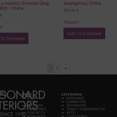
a y mármol, Dinastía Qing,
Guangzhou, China
1900 – China
150,00
€
0
€
Adquirir
ir
Add To Compare
 To Compare
1
2
→
MENÚ
CATEGORÍAS
HOME
MOBILIARIO
TIENDA
ILUMINACIÓN
SERVICIOS
DECORACIÓN
CONÓCENOS
JOYAS Y COMPLEMENTOS
CONTACTO
ARTE
NOVEDADES
COLECCIONES