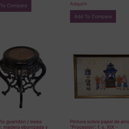
Adquirir
 To Compare
Add To Compare
o gueridón / mesa
Pintura sobre papel de arr
ar, madera ebonizada y
“Procesión”, f. s. XIX –