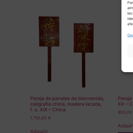
Par
alm
tec
ide
afe
Ges
Pareja de paneles de bienvenida,
Pareja 
caligrafía china, madera lacada,
XX – C
f. s. XIX – China
800,0
1.750,00
€
Adquir
Adquirir