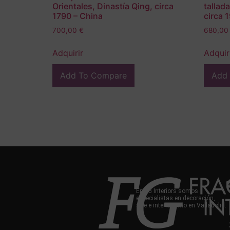
Orientales, Dinastía Qing, circa
tallad
1790 – China
circa 
700,00
€
680,0
Adquirir
Adquir
Add To Compare
Add
En FG Interiors somos
especialistas en decoración,
arte e interiorismo en Valladolid.