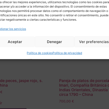
a ofrecer las mejores experiencias, utilizamos tecnologías como las cookies par
acenar y/o acceder a la información del dispositivo. El consentimiento de estas
nologías nos permitirá procesar datos como el comportamiento de navegación o 
ntificaciones únicas en este sitio. No consentir o retirar el consentimiento, puede
ctar negativamente a ciertas características y funciones.
tionar los servicios
Aceptar
Denegar
Ver preferencias
Política de cookies
Política de privacidad
de peces, jaspe rojo, s.
Pareja de platos de porcel
hina
Imari, Compañía Británica 
Indias Orientales, Dinastía
0
€
circa 1790 – China
700,00
€
ir