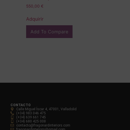
550,00
€
Adquirir
Add To Compare
CONTACTO
Calle Miguel Íscar 4, 47001, Valladolid
(+34) 983 046 475
(+34) 639 661 745
(+34) 680 425 008
contacto@fragonardinteriors.com
fragonardinteriors@gmail.com