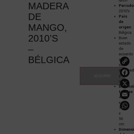
latón
MADERA
Período
2010’s
DE
País
de
MANGO,
origen
:
Bélgica
2010’S
Buen
estado
–
de
acuerdo
BÉLGICA
a
su
antigüe
y
ADQUIRIR
uso
Dimens
totales
:
48
x
130
x
56
cm.
Dimens