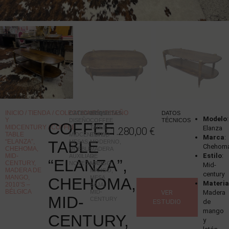
INICIO
/
TIENDA
/
COLECCIONES
/
DISEÑO
CATEGORÍAS
ETIQUETAS
:
:
DATOS
Modelo
:
Y
DISEÑO
COFFEE
TÉCNICOS
COFFEE
MIDCENTURY
/ COFFEE
Y
TABLE
,
Elanza
1.280,00
€
TABLE
MIDCENTURY
ESTILO
,
Marca
:
“ELANZA”,
TABLE
MESAS
,
MODERNO
,
Chehom
CHEHOMA,
MUEBLE
MADERA
Estilo
:
MID-
AUXILIAR
DE
,
“ELANZA”,
CENTURY,
NOVEDADES
MANGO
,
Mid-
MADERA DE
MANGO
,
century
MANGO,
MESA
CHEHOMA,
Materia
2010’S –
BAJA
,
BÉLGICA
MID-
VER
Madera
MID-
CENTURY
ESTUDIO
de
mango
CENTURY,
y