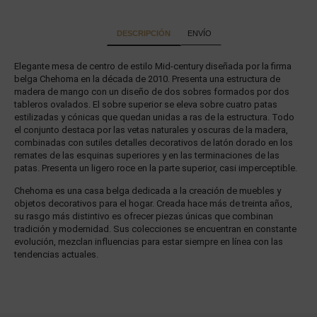
DESCRIPCIÓN
ENVÍO
Elegante mesa de centro de estilo Mid-century diseñada por la firma
belga Chehoma en la década de 2010. Presenta una estructura de
madera de mango con un diseño de dos sobres formados por dos
tableros ovalados. El sobre superior se eleva sobre cuatro patas
estilizadas y cónicas que quedan unidas a ras de la estructura. Todo
el conjunto destaca por las vetas naturales y oscuras de la madera,
combinadas con sutiles detalles decorativos de latón dorado en los
remates de las esquinas superiores y en las terminaciones de las
patas. Presenta un ligero roce en la parte superior, casi imperceptible.
Chehoma es una casa belga dedicada a la creación de muebles y
objetos decorativos para el hogar. Creada hace más de treinta años,
su rasgo más distintivo es ofrecer piezas únicas que combinan
tradición y modernidad. Sus colecciones se encuentran en constante
evolución, mezclan influencias para estar siempre en línea con las
tendencias actuales.