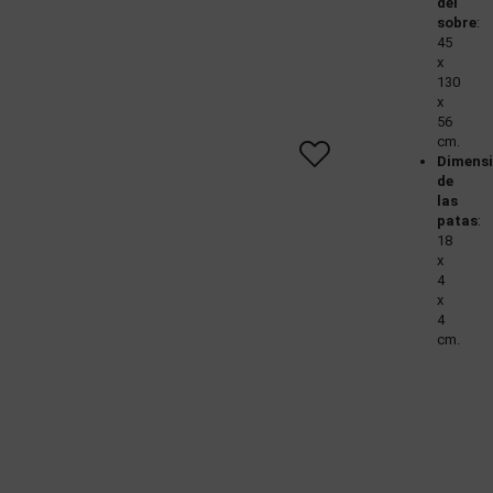
del
sobre
:
45
x
130
x
56
cm.
Dimens
de
las
patas
:
18
x
4
x
4
cm.