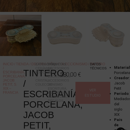
INICIO
/
TIENDA
/
DECORACIÓN
/
COLECCIONISMO
/ TINTERO
CATEGORÍAS
ETIQUETAS
:
:
DATOS
Material
/
CERÁMICA,
ACCESORIOS
TÉCNICOS
TINTERO
ESCRIBANÍA,
PORCELANA
DE
Porcelan
580,00
€
PORCELANA,
Y
ESCRITORIO
,
Creador
:
JACOB
/
CRISTAL
ACCESORIOS
,
Jacob
PETIT, S.
COLECCIONISMO
DE
Petit
XIX –
ESCRITURA
,
VER
ESCRIBANÍA,
FRANCIA
ESCRIBANÍA
,
Período
:
ESTUDIO
ESCRITORIO
,
Mediado
REGALOS
PORCELANA,
del
siglo
JACOB
XIX
País
PETIT,
de