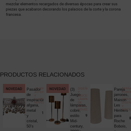
mezclar elementos recargados de diversas épocas para crear sus
piezas que acabaron decorando los palacios de la corte y la corona
francesa.
PRODUCTOS RELACIONADOS
CCIONISMO
NOVEDAD
,
JOYERÍA
,
NOVEDAD
DISEÑO
CERÁM
Pasador
(3)
Pareja
ELÁNEA
JOYERÍA
Y
PORC
ica
de
Juego
jarrones,
Y
MIDCENTURY
,
Y
COMPLEMENTOS
,
LÁMPARAS
CRIST
c
inspiración
de
Maison
NOVEDADES
DE
DISE
uck
afgana,
lámparas,
Les
MESA
,
Y
NOVEDADES
MIDC
metal
cobre,
Héritiers
25,00
€
190,00
€
y
estilo
para
980,00
€
8
cristal,
Mid-
Roche
50’s
century,
Bobois,