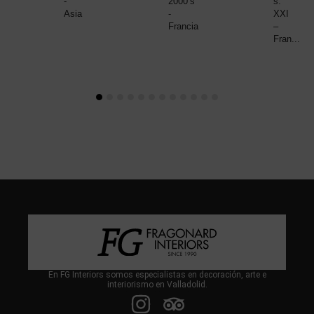
-
2000’s
s.
Asia
-
XXI
Francia
–
Fran...
En FG Interiors somos especialistas en decoración, arte e
interiorismo en Valladolid.