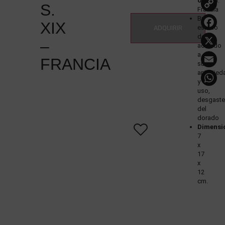
origen
:
S.
Francia
L
Buen
XIX
estado
ADQUIRIR
de
–
acuerdo
E
a
FRANCIA
su
antigüed
y
uso,
desgaste
del
dorado
Dimensi
7
x
17
x
12
cm.