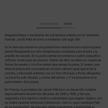
DESCRIPCIÓN
ENVÍO
Elegante tintero o escribanía de sobremesa creado por el ceramista
francés Jacob Petit en torno a mediados del siglo XIX.
En la obra encontramos una plataforma central en tono azul turquesa
pastel flanqueada por dos receptáculos circulares para la tinta y la
arenilla de secado. En la parte central encontramos cuatro pequeños
orificios sirven para las plumas. Detrás de ellos se eleva un copete en
forma de venera o concha marina que remata la pieza. El cuerpo que
eleva la pieza está coloreado en un tono salmón igual que el de la
concha, y decorado además con un friso de hojas y flores dibujadas.
La base ha sido dorada. La firma del artista J. P. se encuentra en la
parte interior de la pieza.
En Francia, la porcelana de Jacob Petit tuvo un desarrollo notable,
especialmente durante las décadas de 1840 y 1850, y fue una
respuesta a los rápidos cambios industriales que exigían objetos con
un fuerte carácter artesanal y fantasioso. Esto lo supo canalizar Petit
en su producción, de marcado estilo eclecticista e historicista al