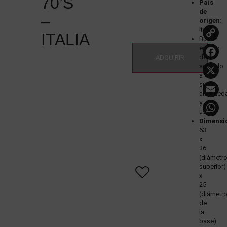
70’S
País
de
–
origen
:
Italia
ITALIA
Buen
L
estado
de
ADQUIRIR
acuerdo
a
E
su
antigüed
y
uso
Dimensi
63
x
36
(diámetr
superior)
x
25
(diámetr
de
la
base)