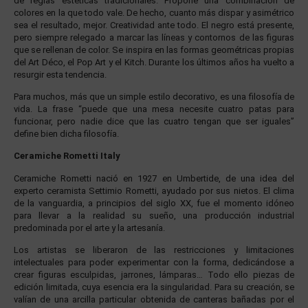
de reglas estéticas tradicionales. Propone una combinación de
colores en la que todo vale. De hecho, cuanto más dispar y asimétrico
sea el resultado, mejor. Creatividad ante todo. El negro está presente,
pero siempre relegado a marcar las líneas y contornos de las figuras
que se rellenan de color. Se inspira en las formas geométricas propias
del Art Déco, el Pop Art y el Kitch. Durante los últimos años ha vuelto a
resurgir esta tendencia.
Para muchos, más que un simple estilo decorativo, es una filosofía de
vida. La frase “puede que una mesa necesite cuatro patas para
funcionar, pero nadie dice que las cuatro tengan que ser iguales”
define bien dicha filosofía.
Ceramiche Rometti Italy
Ceramiche Rometti nació en 1927 en Umbertide, de una idea del
experto ceramista Settimio Rometti, ayudado por sus nietos. El clima
de la vanguardia, a principios del siglo XX, fue el momento idóneo
para llevar a la realidad su sueño, una producción industrial
predominada por el arte y la artesanía.
Los artistas se liberaron de las restricciones y limitaciones
intelectuales para poder experimentar con la forma, dedicándose a
crear figuras esculpidas, jarrones, lámparas… Todo ello piezas de
edición limitada, cuya esencia era la singularidad. Para su creación, se
valían de una arcilla particular obtenida de canteras bañadas por el