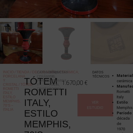
INICIO
/
TIENDA
/
DECORACIÓN
/
CERÁMICA,
CATEGORÍAS
ETIQUETAS
:
:
DATOS
Materia
PORCELANA
CERÁMICA,
70S
,
TÉCNICOS
TÓTEM
Y
PORCELANA
CERÁMICA
,
cerámica
1.670,00
€
CRISTAL
/ TÓTEM
Y
ITALIA
,
Manufa
ROMETTI
ROMETTI
CRISTAL
TOTEM
Rometti
ITALY,
Italy
ESTILO
ITALY,
MEMPHIS,
VER
Estilo
:
70’S –
ESTUDIO
Memphis
ITALIA
ESTILO
Período
:
década
MEMPHIS,
de
1970