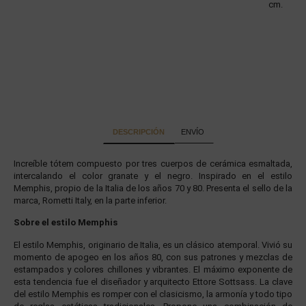
cm.
DESCRIPCIÓN
ENVÍO
Increíble tótem compuesto por tres cuerpos de cerámica esmaltada,
intercalando el color granate y el negro. Inspirado en el estilo
Memphis, propio de la Italia de los años 70 y 80. Presenta el sello de la
marca, Rometti Italy, en la parte inferior.
Sobre el estilo Memphis
El estilo Memphis, originario de Italia, es un clásico atemporal. Vivió su
momento de apogeo en los años 80, con sus patrones y mezclas de
estampados y colores chillones y vibrantes. El máximo exponente de
esta tendencia fue el diseñador y arquitecto Ettore Sottsass. La clave
del estilo Memphis es romper con el clasicismo, la armonía y todo tipo