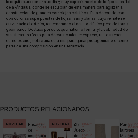
la arquitectura romana tardía y, muy especialmente, de la época califal
de al-Ándalus, donde se esculpían de esta manera para agilizar la
construcción de grandes complejos palatinos. Está decorado con
dos coronas superpuestas de hojas lisas y planas, cuyo remate se
curva hacia el exterior, rememorando el acanto clásico pero de forma
geométrica. Destaca por su esquematismo formal y la sobriedad de
sus líneas. Perfecto para decorar cualquier espacio, tanto interior
como exterior, sobre una columna para ganar protagonismo o como
parte de una composición en una estantería.
PRODUCTOS RELACIONADOS
CCIONISMO
NOVEDAD
,
JOYERÍA
,
NOVEDAD
DISEÑO
CERÁM
Pasador
(3)
Pareja
ELÁNEA
JOYERÍA
Y
PORC
ica
de
Juego
jarrones,
Y
MIDCENTURY
,
Y
COMPLEMENTOS
,
LÁMPARAS
CRIST
c
inspiración
de
Maison