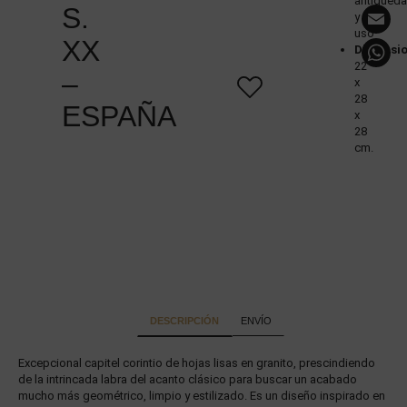
antigüed
E
S.
y
uso
XX
Dimensi
22
–
x
28
ESPAÑA
x
28
cm.
DESCRIPCIÓN
ENVÍO
Excepcional capitel corintio de hojas lisas en granito, prescindiendo
de la intrincada labra del acanto clásico para buscar un acabado
mucho más geométrico, limpio y estilizado. Es un diseño inspirado en