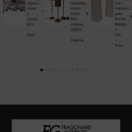
NOVEDADES
DE
DISE
uck
afgana,
lámparas,
Les
MESA
,
Y
NOVEDADES
MIDC
metal
cobre,
Héritiers
25,00
€
190,00
€
y
estilo
para
980,00
€
8
cristal,
Mid-
Roche
50’s
century,
Bobois,
-
2000’s
s.
Asia
-
XXI
Francia
–
Fran...