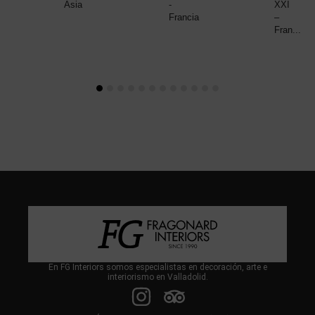
Asia
-
XXI
Francia
–
Fran...
En FG Interiors somos especialistas en decoración, arte e
interiorismo en Valladolid.