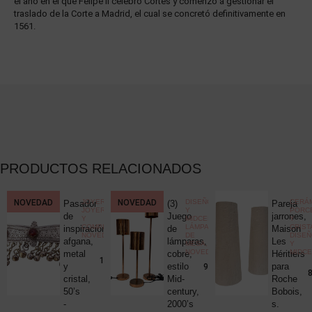
el año en el que Felipe II celebró Cortes y comenzó a gestionar el
traslado de la Corte a Madrid, el cual se concretó definitivamente en
1561.
PRODUCTOS RELACIONADOS
CCIONISMO
NOVEDAD
,
JOYERÍA
,
NOVEDAD
DISEÑO
CERÁM
Pasador
(3)
Pareja
ELÁNEA
JOYERÍA
Y
PORC
ica
de
Juego
jarrones,
Y
MIDCENTURY
,
Y
COMPLEMENTOS
,
LÁMPARAS
CRIST
c
inspiración
de
Maison
NOVEDADES
DE
DISE
uck
afgana,
lámparas,
Les
MESA
,
Y
NOVEDADES
MIDC
metal
cobre,
Héritiers
25,00
€
190,00
€
y
estilo
para
980,00
€
8
cristal,
Mid-
Roche
50’s
century,
Bobois,
-
2000’s
s.