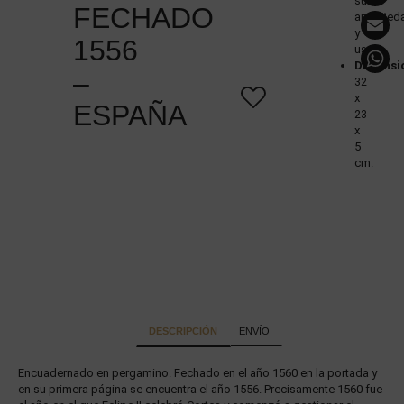
su
FECHADO
E
antigüed
y
1556
uso
Dimensi
–
32
x
ESPAÑA
23
x
5
cm.
DESCRIPCIÓN
ENVÍO
Encuadernado en pergamino. Fechado en el año 1560 en la portada y
en su primera página se encuentra el año 1556. Precisamente 1560 fue