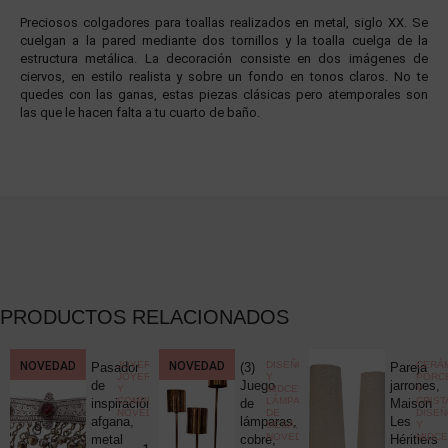
Preciosos colgadores para toallas realizados en metal, siglo XX. Se
cuelgan a la pared mediante dos tornillos y la toalla cuelga de la
estructura metálica. La decoración consiste en dos imágenes de
ciervos, en estilo realista y sobre un fondo en tonos claros. No te
quedes con las ganas, estas piezas clásicas pero atemporales son
las que le hacen falta a tu cuarto de baño.
PRODUCTOS RELACIONADOS
CCIONISMO
NOVEDAD
,
JOYERÍA
,
NOVEDAD
DISEÑO
CERÁM
Pasador
(3)
Pareja
ELÁNEA
JOYERÍA
Y
PORC
ica
de
Juego
jarrones,
Y
MIDCENTURY
,
Y
COMPLEMENTOS
,
LÁMPARAS
CRIST
c
inspiración
de
Maison
NOVEDADES
DE
DISE
uck
afgana,
lámparas,
Les
MESA
,
Y
NOVEDADES
MIDC
metal
cobre,
Héritiers
25,00
€