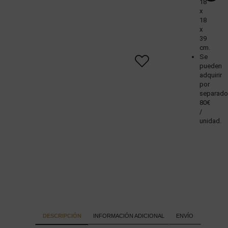
18
x
18
x
39
cm.
Se
pueden
adquirir
por
separado
80€
/
unidad.
DESCRIPCIÓN
INFORMACIÓN ADICIONAL
ENVÍO