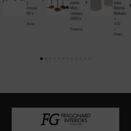
190,00
€
y
estilo
para
980,00
€
8
cristal,
Mid-
Roche
50’s
century,
Bobois,
-
2000’s
s.
Asia
-
XXI
Francia
–
Fran...