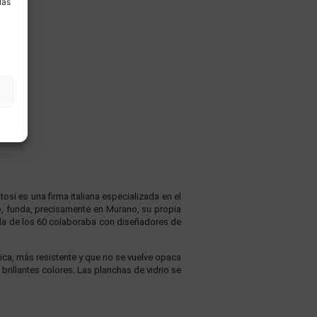
las
osi es una firma italiana especializada en el
o, funda, precisamente en Murano, su propia
cada de los 60 colaboraba con diseñadores de
ica, más resistente y que no se vuelve opaca
brillantes colores. Las planchas de vidrio se