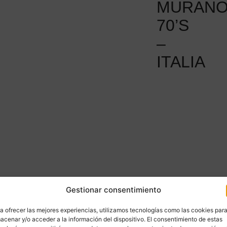
MURANO
70’S
–
ITALIA
Gestionar consentimiento
a ofrecer las mejores experiencias, utilizamos tecnologías como las cookies par
acenar y/o acceder a la información del dispositivo. El consentimiento de estas