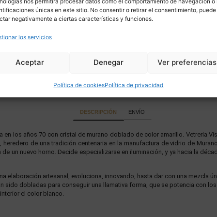
nologías nos permitirá procesar datos como el comportamiento de navegación o 
ntificaciones únicas en este sitio. No consentir o retirar el consentimiento, puede
ctar negativamente a ciertas características y funciones.
tionar los servicios
Aceptar
Denegar
Ver preferencias
Política de cookies
Política de privacidad
DESCRIPCIÓN
ENVÍO
a en los años 70 con cristal de murano doblado de color amarillo. Vetreria Vist
i, heredero de una tradición centenaria en la manufactura de vidrio de Muran
ón de un nuevo horno. Decide especializarse en iluminación, y ya hacia la dé
a elaboración artesanal, evoluciona, innovando, hasta dar con una mezcla ún
n sido dobladas para conseguir una llamativa forma, que se potencia con los 
nterior el color blanco.