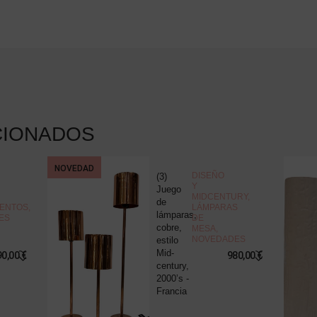
CIONADOS
NOVEDAD
DISEÑO
(3)
Y
Juego
MIDCENTURY
,
de
ENTOS
,
LÁMPARAS
lámparas,
ES
DE
cobre,
MESA
,
NOVEDADES
estilo
Mid-
90,00
€
980,00
€
century,
2000’s -
Francia