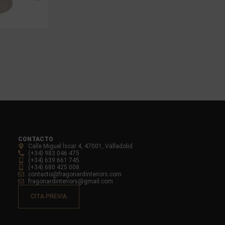
CONTACTO
Calle Miguel Íscar 4, 47001, Valladolid
(+34) 983 046 475
(+34) 639 661 745
(+34) 680 425 008
contacto@fragonardinteriors.com
fragonardinteriors@gmail.com
CITA PREVIA