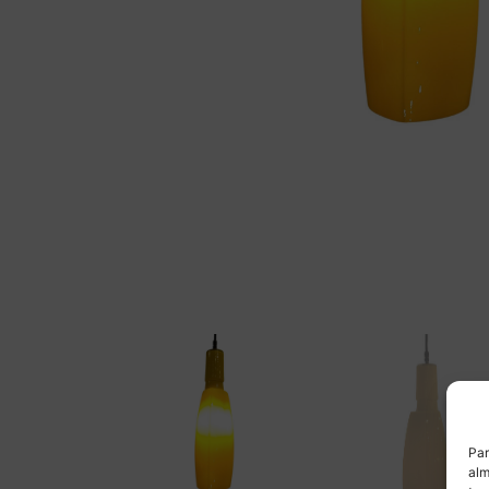
Par
alm