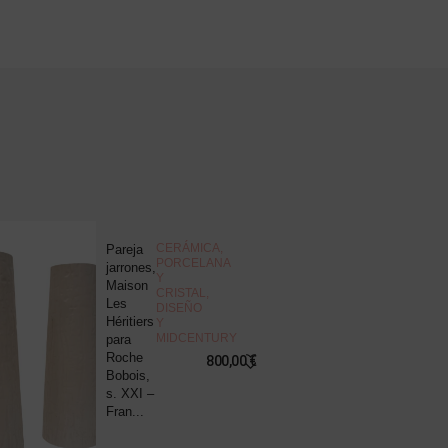
NOVEDAD
CERÁMICA,
Pareja
J
PORCELANA
jarrones,
d
Y
Maison
c
CRISTAL
,
Les
“
DISEÑO
Héritiers
v
Y
MIDCENTURY
para
s
Roche
B
800,00
€
Bobois,
R
s. XXI –
P
Fran...
8