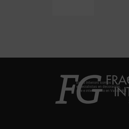
En FG Interiors somos
especialistas en decoración,
arte e interiorismo en Valladolid.