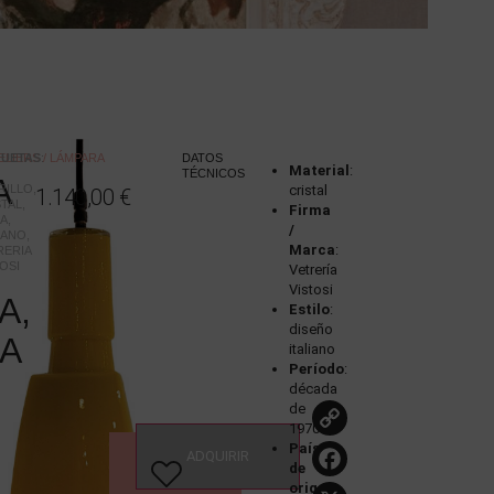
ELIERS
QUETAS
/ LÁMPARA
:
DATOS
Material
:
TÉCNICOS
A
RILLO
,
cristal
1.140,00
€
STAL
,
Firma
IA
,
/
ANO
,
Marca
:
RERIA
OSI
Vetrería
Vistosi
A,
Estilo
:
diseño
A
italiano
Período
:
década
Copy
de
1970
Link
Faceboo
País
ADQUIRIR
VER
de
ESTUDIO
origen
: