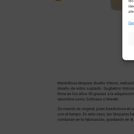
tec
ide
afe
Ges
Maravillosa lámpara diseño Vistosi, realizad
diseño de vidrio soplado. Guglielmo Vistos
firma en los años 50 gracias a la adquisici
renombre como Sottsass o Meretti.
Su mezcla es original, pues basándose en un
con el tiempo. En este caso, las lámparas ha
combinan en la fabricación, quedando en el i