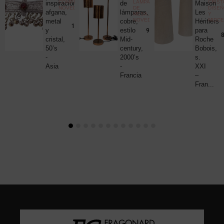
COMPLEMENTOS
,
LÁMPARAS
CRIST
c
inspiración
de
Maison
NOVEDADES
DE
DISE
uck
afgana,
lámparas,
Les
MESA
,
Y
NOVEDADES
MIDC
metal
cobre,
Héritiers
25,00
€
190,00
€
y
estilo
para
980,00
€
8
cristal,
Mid-
Roche
50’s
century,
Bobois,
-
2000’s
s.
Asia
-
XXI
Francia
–
Fran...