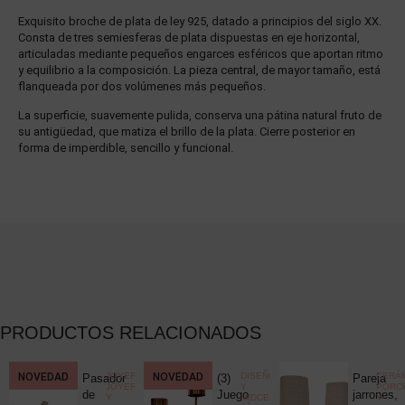
Exquisito broche de plata de ley 925, datado a principios del siglo XX.
Consta de tres semiesferas de plata dispuestas en eje horizontal,
articuladas mediante pequeños engarces esféricos que aportan ritmo
y equilibrio a la composición. La pieza central, de mayor tamaño, está
flanqueada por dos volúmenes más pequeños.
La superficie, suavemente pulida, conserva una pátina natural fruto de
su antigüedad, que matiza el brillo de la plata. Cierre posterior en
forma de imperdible, sencillo y funcional.
PRODUCTOS RELACIONADOS
CCIONISMO
NOVEDAD
,
JOYERÍA
,
NOVEDAD
DISEÑO
CERÁM
Pasador
(3)
Pareja
ELÁNEA
JOYERÍA
Y
PORC
ica
de
Juego
jarrones,
Y
MIDCENTURY
,
Y