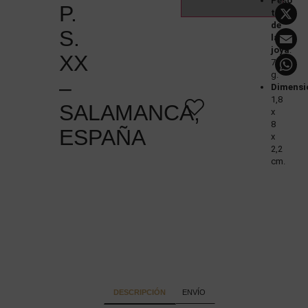
Peso
P.
total
de
S.
la
joya
:
XX
7
g.
–
Dimensi
1,8
SALAMANCA,
x
8
ESPAÑA
x
2,2
cm.
DESCRIPCIÓN
ENVÍO