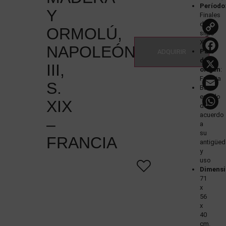
Período
Y
Finales
del
ORMOLÚ,
siglo
XIX
NAPOLEÓN
País
ADQUIRIR
de
III,
origen
:
Francia
S.
Buen
estado
XIX
de
acuerdo
–
a
su
FRANCIA
antigüe
y
uso
Dimensi
71
x
56
x
40
cm.