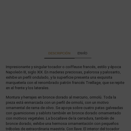
DESCRIPCIÓN
ENVÍO
Impresionante y singular tocador o coiffeuse francés, estilo y época
Napoleón III, siglo XIX. En maderas preciosas, palorosa y palosanto,
exhibe un perfil ondulado, y la superficie presenta una exquisita
marquetería con el renombrado patrón francés Treillage, que se repite
en el frente y los laterales.
Montura y herrajes en bronce dorado al mercurio, ormolú. Toda la
pieza está enmarcada con un perfil de ormolú, con un motivo
ornamental de rama de olivo. Se apoya sobre cuatro patas galveadas
con guarniciones y sablots también en bronce dorado ornamentado
con motivos vegetales. La bocallave de la cerradura, también de
bronce dorado, exhibe una hermosa ornamentación con pequeños
tréboles de extraordinaria maestría. Con llave. El interior del tocador