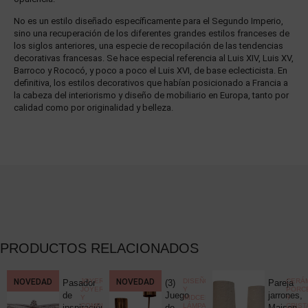
No es un estilo diseñado específicamente para el Segundo Imperio,
sino una recuperación de los diferentes grandes estilos franceses de
los siglos anteriores, una especie de recopilación de las tendencias
decorativas francesas. Se hace especial referencia al Luis XIV, Luis XV,
Barroco y Rococó, y poco a poco el Luis XVI, de base eclecticista. En
definitiva, los estilos decorativos que habían posicionado a Francia a
la cabeza del interiorismo y diseño de mobiliario en Europa, tanto por
calidad como por originalidad y belleza.
PRODUCTOS RELACIONADOS
CCIONISMO
NOVEDAD
,
JOYERÍA
,
NOVEDAD
DISEÑO
CERÁM
Pasador
(3)
Pareja
ELÁNEA
JOYERÍA
Y
PORC
ica
de
Juego
jarrones,
Y
MIDCENTURY
,
Y
COMPLEMENTOS
,
LÁMPARAS
CRIST
c
inspiración
de
Maison