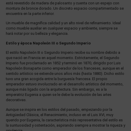
está revestido de madera de palosanto y cuenta con un espejo con
montura de bronce dorado. Un discreto espacio compartimentado se
encuentra en la parte inferior.
Un mueble de magnífica calidad y un alto nivel de refinamiento. Ideal
como mueble auxiliar en cualquier espacio y ambiente, siempre se
hará notar por su belleza y elegancia.
Estilo y época Napoleón III o Segundo Imperio
El estilo Napoleón III o Segundo Imperio recibe su nombre debido a
que nació en Francia en aquel momento. Estrictamente, el Segundo
Imperio fue proclamado en 1852 y terminó en 1870, dirigido por Luis
Napoleón Bonaparte como emperador de los franceses, aunque en el
sentido artístico se extiende unos años más (hasta 1880). Dicho estilo
tuvo una gran acogida entre la burguesía francesa. El propio
emperador estuvo involucrado en el desarrollo artístico del momento,
aunque más ligado con la arquitectura. Sin embargo, es a la
emperatriz Eugenia a quien se le debe la evolución de las artes
decorativas.
Aunque se inspira en los estilos del pasado, empezando por la
Antigüedad Clásica, el Renacimiento, incluso en el Luis XVI, muy
querido por Eugenia, la característica más representativa del estilo es
la suntuosidad y ostentación, aspirando siempre a mostrar la riqueza y
opulencia.