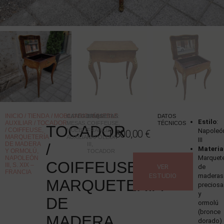
INICIO
/
TIENDA
/
MOBILIARIO
/
MUEBLE
CATEGORÍAS
ETIQUETAS
:
:
DATOS
Estilo
:
AUXILIAR
/ TOCADOR
MESAS
,
COIFFEUSE
,
TÉCNICOS
TOCADOR
/ COIFFEUSE,
MUEBLE
FRANCIA
,
Napoleó
1.800,00
€
MARQUETERÍA
AUXILIAR
NAPOLEÓN
III
DE MADERA
/
III
,
Materia
Y ORMOLÚ,
TOCADOR
Marquete
NAPOLEÓN
COIFFEUSE,
III, S. XIX –
VER
de
FRANCIA
ESTUDIO
maderas
MARQUETERÍA
preciosa
y
DE
ormolú
(bronce
MADERA
dorado)