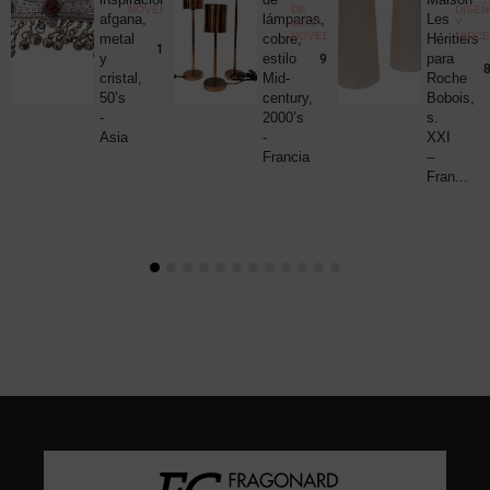
NOVEDADES
DE
DISE
uck
afgana,
lámparas,
Les
MESA
,
Y
NOVEDADES
MIDC
metal
cobre,
Héritiers
25,00
€
190,00
€
y
estilo
para
980,00
€
8
cristal,
Mid-
Roche
50’s
century,
Bobois,
-
2000’s
s.
Asia
-
XXI
Francia
–
Fran...