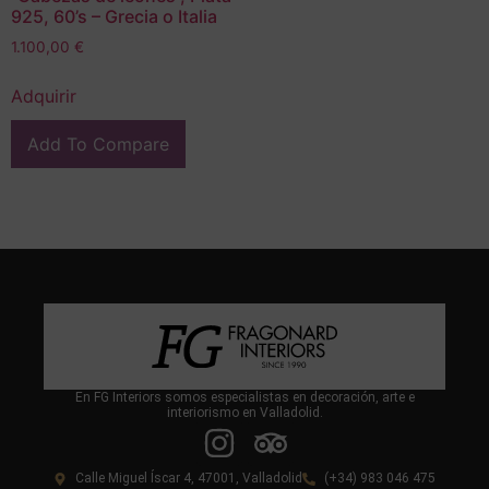
925, 60’s – Grecia o Italia
1.100,00
€
Adquirir
Add To Compare
En FG Interiors somos especialistas en decoración, arte e
interiorismo en Valladolid.
Calle Miguel Íscar 4, 47001, Valladolid
(+34) 983 046 475