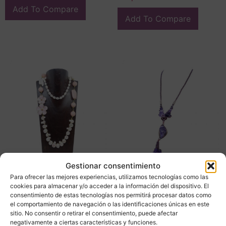
Add To Compare
Add To Compare
Gestionar consentimiento
Para ofrecer las mejores experiencias, utilizamos tecnologías como las
Collar perlas barrocas,
Collar plata y amatista,
cookies para almacenar y/o acceder a la información del dispositivo. El
cuarzo rosa y flores
vintage – Italia
consentimiento de estas tecnologías nos permitirá procesar datos como
esmaltadas, vintage –
190,00
€
el comportamiento de navegación o las identificaciones únicas en este
Italia
sitio. No consentir o retirar el consentimiento, puede afectar
190,00
€
negativamente a ciertas características y funciones.
Adquirir