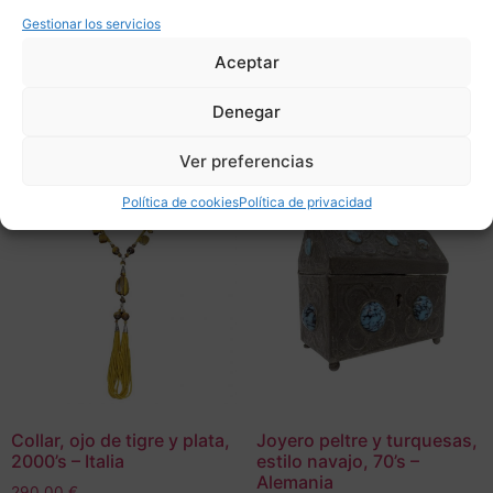
Gestionar los servicios
Adquirir
Add To Compare
Aceptar
Add To Compare
Denegar
Ver preferencias
Política de cookies
Política de privacidad
Collar, ojo de tigre y plata,
Joyero peltre y turquesas,
2000’s – Italia
estilo navajo, 70’s –
Alemania
290,00
€