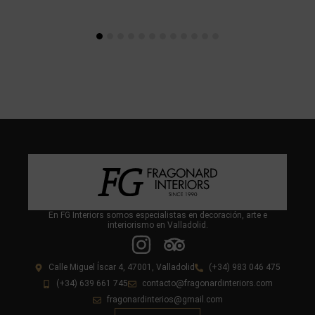
En FG Interiors somos especialistas en decoración, arte e
interiorismo en Valladolid.
Calle Miguel Íscar 4, 47001, Valladolid
(+34) 983 046 475
(+34) 639 661 745
contacto@fragonardinteriors.com
fragonardinterios@gmail.com