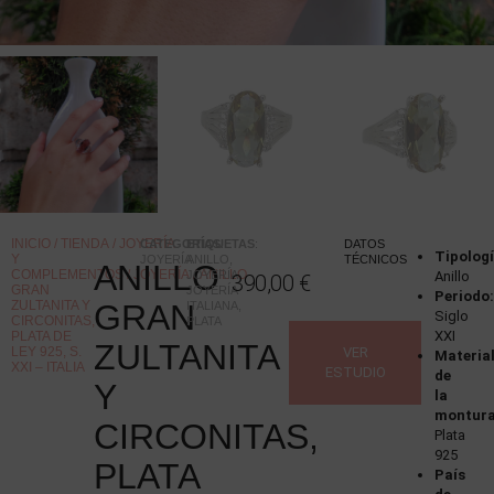
INICIO
/
TIENDA
/
JOYERÍA
CATEGORÍAS
ETIQUETAS
:
:
DATOS
Tipologí
Y
JOYERÍA
ANILLO
,
TÉCNICOS
ANILLO
COMPLEMENTOS
/
JOYERÍA
/ ANILLO
JOYERÍA
,
Anillo
390,00
€
GRAN
JOYERÍA
Periodo
ZULTANITA Y
GRAN
ITALIANA
,
Siglo
CIRCONITAS,
PLATA
XXI
PLATA DE
ZULTANITA
LEY 925, S.
VER
Materia
XXI – ITALIA
ESTUDIO
de
Y
la
montura
CIRCONITAS,
Plata
925
PLATA
País