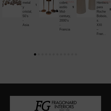
NOVEDADES
MIDC
metal
cobre,
Héritiers
25,00
€
190,00
€
y
estilo
para
980,00
€
8
cristal,
Mid-
Roche
50’s
century,
Bobois,
-
2000’s
s.
Asia
-
XXI
Francia
–
Fran...