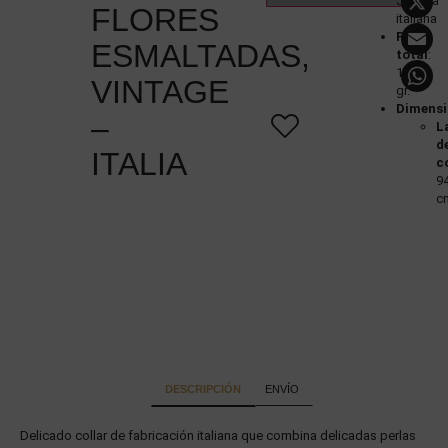
Joyería
FLORES
italiana
Peso
ESMALTADAS,
total
:
123
VINTAGE
gr.
Dimensi
–
L
d
ITALIA
c
9
c
DESCRIPCIÓN
ENVÍO
Delicado collar de fabricación italiana que combina delicadas perlas