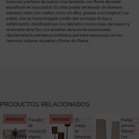
barrocas y esferas de cuarzo rosa facetado con flores de metal
esmaltado en rosa pastel. El collar puede ser llevado de diversas
maneras, tanto con vueltas como sin ellas, gracias a su longitud. Las
perlas, con su forma irregular y brillo dan un toque de lujo y
sofisticación, dulcificado por los delicados tonos rosas del cuarzo y
el esmalte de la flor. Los amantes de la moda reconocerán
rápidamente la semejanza estilística que tiene esta pieza con los
famosos collares de perlas y flores de Chanel.
PRODUCTOS RELACIONADOS
CCIONISMO
NOVEDAD
,
JOYERÍA
,
NOVEDAD
DISEÑO
CERÁM
Pasador
(3)
Pareja
ELÁNEA
JOYERÍA
Y
PORC
ica
de
Juego
jarrones,
Y
MIDCENTURY
,
Y
COMPLEMENTOS
,
LÁMPARAS
CRIST
c
inspiración
de
Maison
NOVEDADES
DE
DISE
uck
afgana,
lámparas,
Les
MESA
,
Y