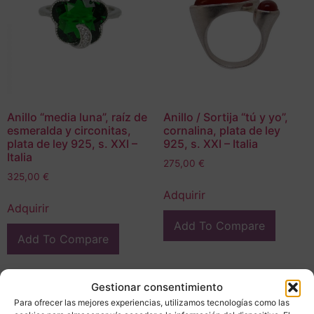
Anillo “media luna”, raíz de
Anillo / Sortija “tú y yo”,
esmeralda y circonitas,
cornalina, plata de ley
plata de ley 925, s. XXI –
925, s. XXI – Italia
Italia
275,00
€
325,00
€
Adquirir
Adquirir
Add To Compare
Add To Compare
Gestionar consentimiento
Para ofrecer las mejores experiencias, utilizamos tecnologías como las