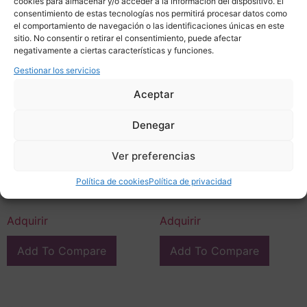
cookies para almacenar y/o acceder a la información del dispositivo. El
consentimiento de estas tecnologías nos permitirá procesar datos como
el comportamiento de navegación o las identificaciones únicas en este
sitio. No consentir o retirar el consentimiento, puede afectar
negativamente a ciertas características y funciones.
Gestionar los servicios
Aceptar
Denegar
Anillo / Sortija Citrino,
Anillo / sortija con
Ver preferencias
plata de ley 925, s. XXI –
turquesa, plata de ley 925
Italia
y circonitas, s. XX – Italia
Política de cookies
Política de privacidad
340,00
€
475,00
€
Adquirir
Adquirir
Add To Compare
Add To Compare