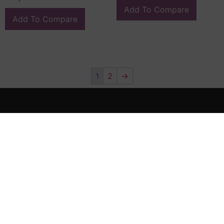
Add To Compare
Add To Compare
1
2
→
En FG Interiors somos especialistas en decoración, arte e
interiorismo en Valladolid.
Calle Miguel Íscar 4, 47001, Valladolid
(+34) 983 046 475
(+34) 639 661 745
contacto@fragonardinteriors.com
fragonardinterios@gmail.com