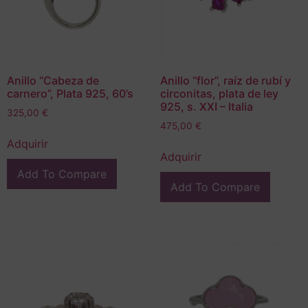
Anillo “Cabeza de
Anillo “flor”, raíz de rubí y
carnero”, Plata 925, 60’s
circonitas, plata de ley
925, s. XXI – Italia
325,00
€
475,00
€
Adquirir
Adquirir
Add To Compare
Add To Compare