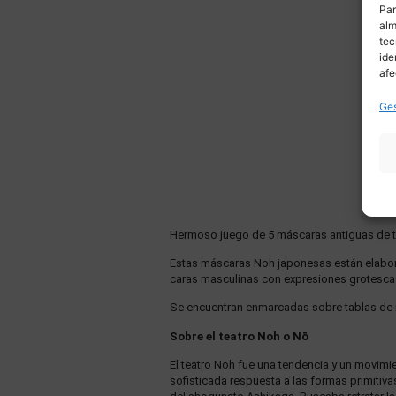
Par
alm
tec
ide
afe
Ges
Hermoso juego de 5 máscaras antiguas de tea
Estas máscaras Noh japonesas están elabora
caras masculinas con expresiones grotescas,
Se encuentran enmarcadas sobre tablas de 
Sobre el teatro Noh o Nō
El teatro Noh fue una tendencia y un movimie
sofisticada respuesta a las formas primitiva