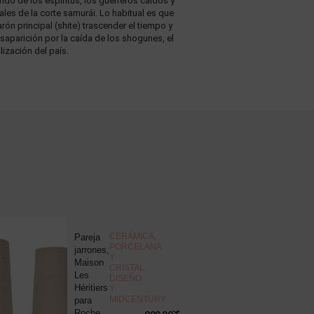
do de los espíritus, los guerreros caídos y
ales de la corte samurái. Lo habitual es que
ón principal (shite) trascender el tiempo y
desaparición por la caída de los shogunes, el
lización del país.
NOVEDAD
CERÁMICA,
Pareja
J
PORCELANA
jarrones,
d
Y
Maison
c
CRISTAL
,
Les
“
DISEÑO
Héritiers
v
Y
MIDCENTURY
para
s
Roche
B