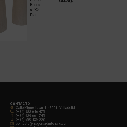
800,00
€
Bobois,
R
s. XXI –
P
Fran...
8
CONTACTO
Calle Miguel Íscar 4, 47001, Valladolid
(+34) 983 046 475
(+34) 639 661 745
(+34) 680 425 008
contacto@fragonardinteriors.com