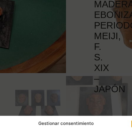
MADER
EBONIZ
PERIOD
MEIJI,
F.
S.
XIX
–
JAPÓN
Gestionar consentimiento