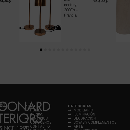
90,00
€
980,00
€
century,
2000’s -
Francia
MENÚ
CATEGORÍAS
HOME
MOBILIARIO
TIENDA
ILUMINACIÓN
SERVICIOS
DECORACIÓN
CONÓCENOS
JOYAS Y COMPLEMENTOS
CONTACTO
ARTE