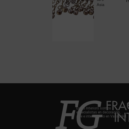
225,00
€
1
plaqué...
Asia
En FG Interiors somos
especialistas en decoración,
arte e interiorismo en Valladolid.