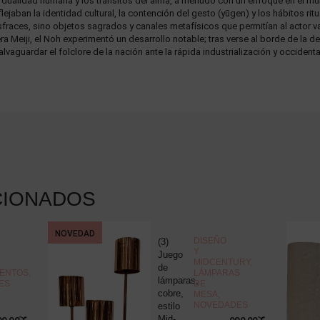
 dualidad humana y los tránsitos del alma, a menudo con un enfoque en el mun
aban la identidad cultural, la contención del gesto (yūgen) y los hábitos ritu
races, sino objetos sagrados y canales metafísicos que permitían al actor var
era Meiji, el Noh experimentó un desarrollo notable; tras verse al borde de la 
vaguardar el folclore de la nación ante la rápida industrialización y occidenta
CIONADOS
NOVEDAD
DISEÑO
(3)
Y
Juego
MIDCENTURY
,
de
ENTOS
,
LÁMPARAS
lámparas,
ES
DE
cobre,
MESA
,
NOVEDADES
estilo
Mid-