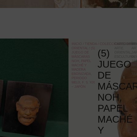
INICIO
/
TIENDA
/
COLECCIONES
CATEGORÍAS
/
ARTE
ET
ORIENTAL
/ (5)
ARTE
AR
(5)
JUEGO DE
ORIENTAL
,
JA
MÁSCARAS
ESCULTURA
DE
JUEGO
NOH, PAPEL
JA
MACHÉ Y
MA
MADERA
RE
DE
EBONIZADA,
TE
PERIODO
MEIJI, F. S. XIX
MÁSCA
– JAPÓN
NOH,
PAPEL
MACHÉ
Y