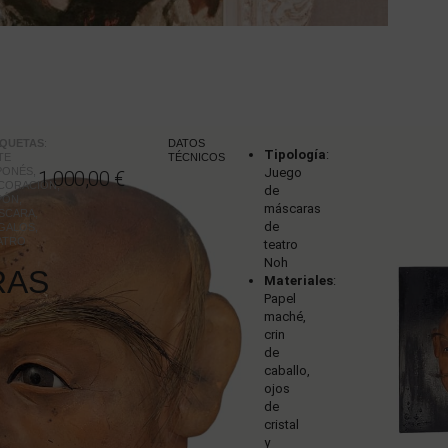
IQUETAS
:
:
DATOS
Tipología
:
TE
TÉCNICOS
PONÉS
,
Juego
1.000,00
€
CORACIÓN
,
de
PÓN
,
máscaras
SCARA
,
de
GALOS
,
ATRO
teatro
Noh
RAS
Materiales
:
Papel
maché,
crin
de
caballo,
ojos
de
cristal
y