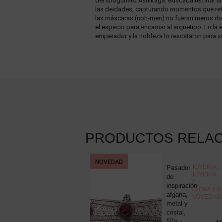
del shogunato Ashikaga. Buscaba retratar la
las deidades, capturando momentos que reflej
las máscaras (noh-men) no fueran meros disf
el espacio para encarnar al arquetipo. En la 
emperador y la nobleza lo rescataron para sal
PRODUCTOS RELA
NOVEDAD
COLECCIONISMO
,
JOYERÍA
,
Pluma
Pasador
MISCELÁNEA
JOYERÍA
estilográfica
de
Y
Montblanc
inspiración
COMPLEM
Meisterstuck
afgana,
NOVEDAD
nº12,
metal y
resina
cristal,
negra y
50’s -