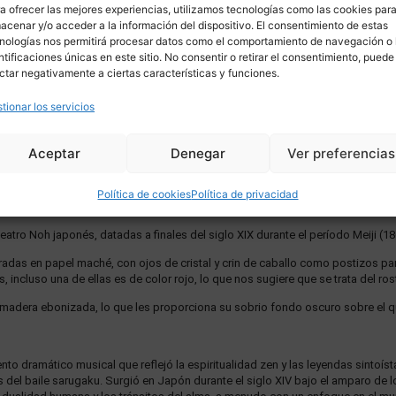
a ofrecer las mejores experiencias, utilizamos tecnologías como las cookies par
acenar y/o acceder a la información del dispositivo. El consentimiento de estas
nologías nos permitirá procesar datos como el comportamiento de navegación o 
ntificaciones únicas en este sitio. No consentir o retirar el consentimiento, puede
ctar negativamente a ciertas características y funciones.
tionar los servicios
Aceptar
Denegar
Ver preferencias
Política de cookies
Política de privacidad
DESCRIPCIÓN
ENVÍO
tro Noh japonés, datadas a finales del siglo XIX durante el período Meiji (1
das en papel maché, con ojos de cristal y crin de caballo como postizos para
 incluso una de ellas es de color rojo, lo que nos sugiere que se trata del r
madera ebonizada, lo que les proporciona su sobrio fondo oscuro sobre el 
nto dramático musical que reflejó la espiritualidad zen y las leyendas sintoíst
s del baile sarugaku. Surgió en Japón durante el siglo XIV bajo el amparo de 