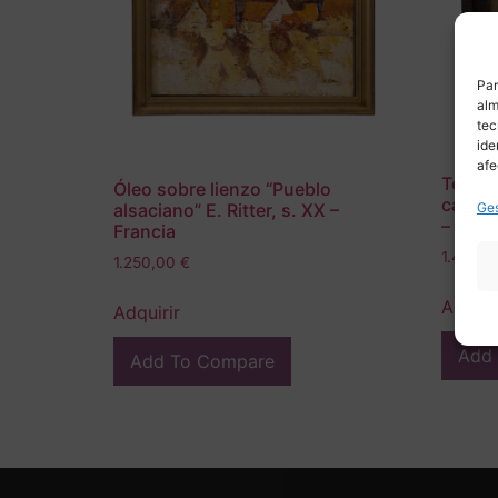
Par
alm
tec
ide
afe
Temple
Óleo sobre lienzo “Pueblo
caza”,
Ges
alsaciano” E. Ritter, s. XX –
– Escu
Francia
1.490,
1.250,00
€
Adquir
Adquirir
Add
Add To Compare