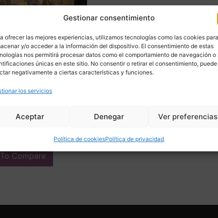
Gestionar consentimiento
a ofrecer las mejores experiencias, utilizamos tecnologías como las cookies par
acenar y/o acceder a la información del dispositivo. El consentimiento de estas
nologías nos permitirá procesar datos como el comportamiento de navegación o 
ntificaciones únicas en este sitio. No consentir o retirar el consentimiento, puede
ctar negativamente a ciertas características y funciones.
 sobre cartulina, “Día de
 Pedro Mozos (1915-1982)
tionar los servicios
ela Madrileña
00
€
Aceptar
Denegar
Ver preferencias
ir
Política de cookies
Política de privacidad
 To Compare