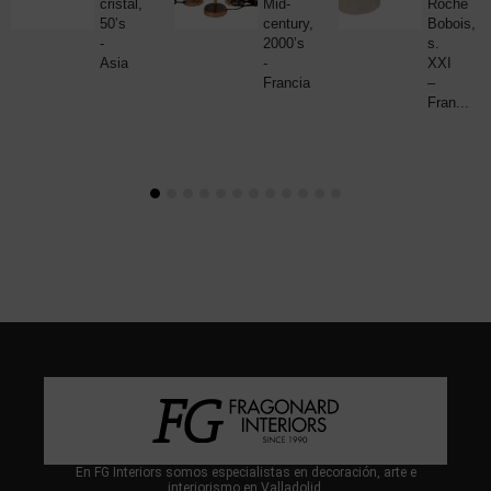
cristal,
Mid-
Roche
50’s
century,
Bobois,
-
2000’s
s.
Asia
-
XXI
Francia
–
Fran...
En FG Interiors somos especialistas en decoración, arte e
interiorismo en Valladolid.