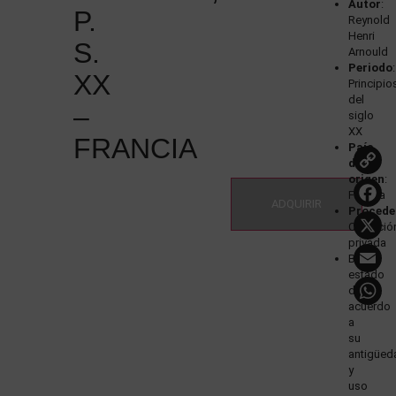
Autor
:
P.
Reynold
Henri
S.
Arnould
Periodo
:
XX
Principio
del
–
siglo
XX
FRANCIA
País
de
L
origen
:
Francia
ADQUIRIR
Procede
Colecció
privada
Buen
estado
de
acuerdo
a
su
antigüed
y
uso