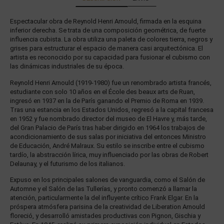
Espectacular obra de Reynold Henri Arnould, firmada en la esquina
inferior derecha. Se trata de una composición geométrica, de fuerte
influencia cubista. La obra utiliza una paleta de colores tierra, negros y
grises para estructurar el espacio de manera casi arquitectónica. El
artista es reconocido por su capacidad para fusionar el cubismo con
las dinámicas industriales de su época.
Reynold Henri Arnould (1919-1980) fue un renombrado artista francés,
estudiante con solo 10 años en el École des beaux arts de Ruan,
ingresó en 1937 en la de París ganando el Premio de Roma en 1939.
Tras una estancia en los Estados Unidos, regresó a la capital francesa
en 1952 y fue nombrado director del museo de El Havre y, más tarde,
del Gran Palacio de París tras haber dirigido en 1964 los trabajos de
acondicionamiento de sus salas por iniciativa del entonces Ministro
de Educación, André Malraux. Su estilo se inscribe entre el cubismo
tardío, la abstracción lírica, muy influenciado por las obras de Robert
Delaunay, y el futurismo de los italianos.
Expuso en los principales salones de vanguardia, como el Salón de
Automne y el Salón de las Tullerías, y pronto comenzó a llamar la
atención, particularmente la del influyente crítico Frank Elgar. En la
próspera atmósfera parisina de la creatividad de Liberation Arnould
floreció, y desarrolló amistades productivas con Pignon, Gischia y