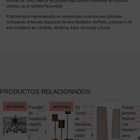
Estève. En 1945, realizó su primera exposición individual en Estados
Unidos, en la Galería Passedoit.
El artista está representado en numerosas colecciones públicas,
incluyendo el Museo Nacional de Arte Moderno de París, y museos de
arte moderno en Londres, América, Italia, Noruega y Suiza.
PRODUCTOS RELACIONADOS
CCIONISMO
NOVEDAD
,
JOYERÍA
,
NOVEDAD
DISEÑO
CERÁM
Pasador
(3)
Pareja
ELÁNEA
JOYERÍA
Y
PORC
ica
de
Juego
jarrones,
Y
MIDCENTURY
,
Y
COMPLEMENTOS
,
LÁMPARAS
CRIST
c
inspiración
de
Maison
NOVEDADES
DE
DISE
uck
afgana,
lámparas,
Les
MESA
,
Y
NOVEDADES
MIDC
metal
cobre,
Héritiers
25,00
€
190,00
€
y
estilo
para
980,00
€
8