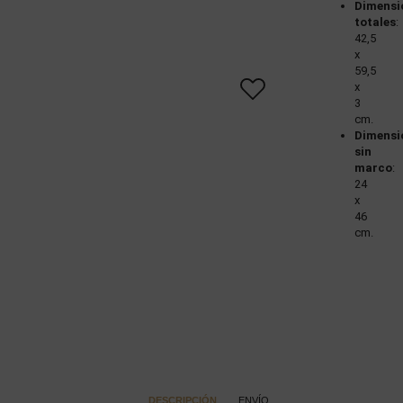
Dimensi
totales
:
42,5
x
59,5
x
3
cm.
Dimensi
sin
marco
:
24
x
46
cm.
DESCRIPCIÓN
ENVÍO