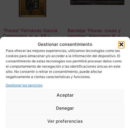
“Flores” Fernando García
Bandeja “Flores: rosas y
Camoyano, p. s. XX –
peonías”, Napoleón III, s.
España
XIX – Francia
Gestionar consentimiento
1.250,00
€
250,00
€
Para ofrecer las mejores experiencias, utilizamos tecnologías como las
cookies para almacenar y/o acceder a la información del dispositivo. El
consentimiento de estas tecnologías nos permitirá procesar datos como
Adquirir
Adquirir
el comportamiento de navegación o las identificaciones únicas en este
sitio. No consentir o retirar el consentimiento, puede afectar
Add To Compare
Add To Compare
negativamente a ciertas características y funciones.
Gestionar los servicios
Aceptar
Denegar
Ver preferencias