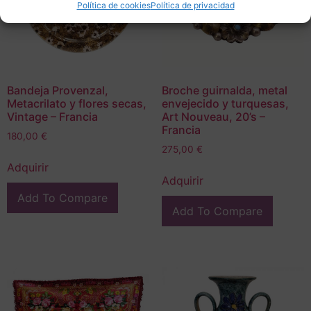
Política de cookies
Política de privacidad
Bandeja Provenzal,
Broche guirnalda, metal
Metacrilato y flores secas,
envejecido y turquesas,
Vintage – Francia
Art Nouveau, 20’s –
Francia
180,00
€
275,00
€
Adquirir
Adquirir
Add To Compare
Add To Compare