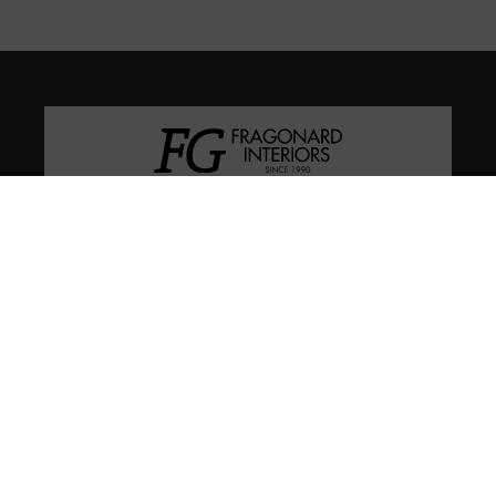
En FG Interiors somos especialistas en decoración, arte e
interiorismo en Valladolid.
Calle Miguel Íscar 4, 47001, Valladolid
(+34) 983 046 475
(+34) 639 661 745
contacto@fragonardinteriors.com
fragonardinterios@gmail.com
CITA PREVIA
Aviso legal
Política de cookies
Política de privacidad
Condiciones de venta online