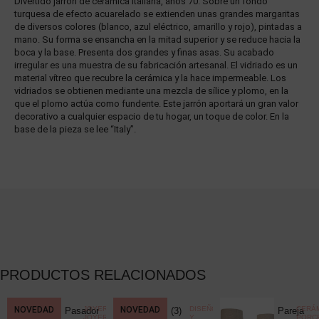
Divertido jarrón de cerámica italiana, años 70. Sobre un fondo
turquesa de efecto acuarelado se extienden unas grandes margaritas
de diversos colores (blanco, azul eléctrico, amarillo y rojo), pintadas a
mano. Su forma se ensancha en la mitad superior y se reduce hacia la
boca y la base. Presenta dos grandes y finas asas. Su acabado
irregular es una muestra de su fabricación artesanal. El vidriado es un
material vítreo que recubre la cerámica y la hace impermeable. Los
vidriados se obtienen mediante una mezcla de sílice y plomo, en la
que el plomo actúa como fundente. Este jarrón aportará un gran valor
decorativo a cualquier espacio de tu hogar, un toque de color. En la
base de la pieza se lee “Italy”.
PRODUCTOS RELACIONADOS
CCIONISMO
NOVEDAD
,
JOYERÍA
,
NOVEDAD
DISEÑO
CERÁM
Pasador
(3)
Pareja
ELÁNEA
JOYERÍA
Y
PORC