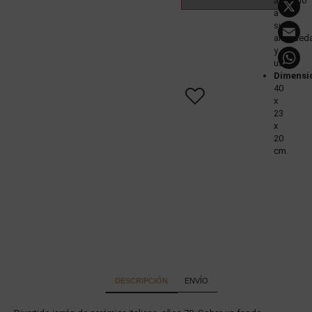
acuerdo
a
E
su
antigüed
y
uso
Dimensi
40
x
23
x
20
cm.
DESCRIPCIÓN
ENVÍO