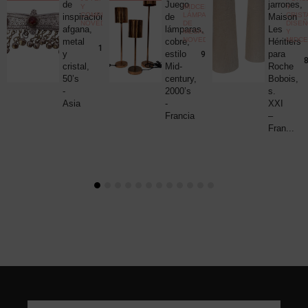
ica
de
Juego
jarrones,
Y
MIDCENTURY
,
Y
COMPLEMENTOS
,
LÁMPARAS
CRIST
c
inspiración
de
Maison
NOVEDADES
DE
DISE
uck
afgana,
lámparas,
Les
MESA
,
Y
NOVEDADES
MIDC
metal
cobre,
Héritiers
25,00
€
190,00
€
y
estilo
para
980,00
€
8
cristal,
Mid-
Roche
50’s
century,
Bobois,
-
2000’s
s.
Asia
-
XXI
Francia
–
Fran...