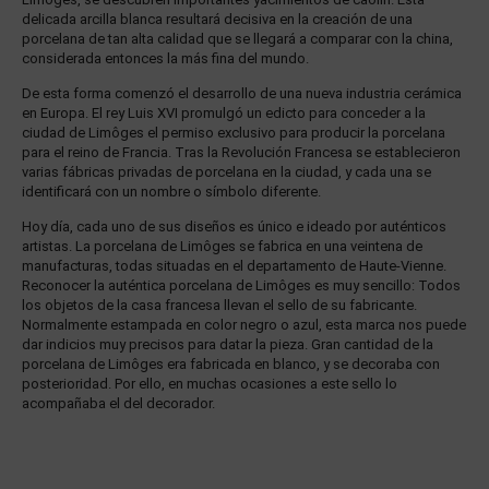
delicada arcilla blanca resultará decisiva en la creación de una
porcelana de tan alta calidad que se llegará a comparar con la china,
considerada entonces la más fina del mundo.
De esta forma comenzó el desarrollo de una nueva industria cerámica
en Europa. El rey Luis XVI promulgó un edicto para conceder a la
ciudad de Limôges el permiso exclusivo para producir la porcelana
para el reino de Francia. Tras la Revolución Francesa se establecieron
varias fábricas privadas de porcelana en la ciudad, y cada una se
identificará con un nombre o símbolo diferente.
Hoy día, cada uno de sus diseños es único e ideado por auténticos
artistas. La porcelana de Limôges se fabrica en una veintena de
manufacturas, todas situadas en el departamento de Haute-Vienne.
Reconocer la auténtica porcelana de Limôges es muy sencillo: Todos
los objetos de la casa francesa llevan el sello de su fabricante.
Normalmente estampada en color negro o azul, esta marca nos puede
dar indicios muy precisos para datar la pieza. Gran cantidad de la
porcelana de Limôges era fabricada en blanco, y se decoraba con
posterioridad. Por ello, en muchas ocasiones a este sello lo
acompañaba el del decorador.