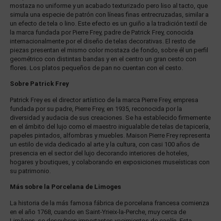
mostaza no uniforme y un acabado texturizado pero liso al tacto, que
simula una especie de patrón con líneas finas entrecruzadas, similar a
un efecto de tela o lino. Este efecto es un guiño a la tradición textil de
la marca fundada por Pierre Frey, padre de Patrick Frey, conocida
internacionalmente por el diseño de telas decorativas. El resto de
piezas presentan el mismo color mostaza de fondo, sobre él un perfil
geométrico con distintas bandas y en el centro un gran cesto con
flores. Los platos pequeños de pan no cuentan con el cesto.
Sobre Patrick Frey
Patrick Frey es el director artístico de la marca Pierre Frey, empresa
fundada por su padre, Pierre Frey, en 1935, reconocida por la
diversidad y audacia de sus creaciones. Se ha establecido firmemente
en el ámbito del lujo como el maestro inigualable de telas de tapicería,
papeles pintados, alfombras y muebles. Maison Pierre Frey representa
un estilo de vida dedicado al arte y la cultura, con casi 100 años de
presencia en el sector del lujo decorando interiores de hoteles,
hogares y boutiques, y colaborando en exposiciones museísticas con
su patrimonio.
Más sobre la Porcelana de Limoges
La historia de la más famosa fábrica de porcelana francesa comienza
en el año 1768, cuando en Saint-Yrieix-la-Perche, muy cerca de
Limôges, se descubren importantes yacimientos de caolín. Esta