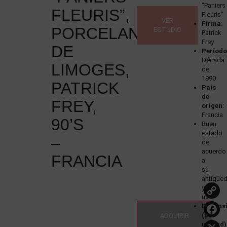
“Paniers
FLEURIS”,
Fleuris”
VER
Firma
:
PORCELANA
ESTUDIO
Patrick
Frey
DE
Períod
Década
LIMOGES,
de
1990
PATRICK
País
de
FREY,
origen
:
Francia
90’S
Buen
estado
–
de
acuerdo
FRANCIA
a
su
antigüe
y
uso
Dimens
(por
ADQUIRIR
unidad)