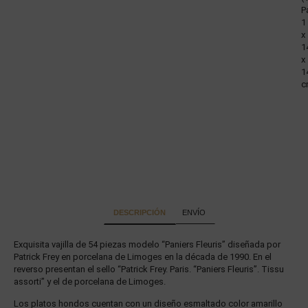
P
1
x
1
x
1
c
DESCRIPCIÓN
ENVÍO
Exquisita vajilla de 54 piezas modelo “Paniers Fleuris” diseñada por
Patrick Frey en porcelana de Limoges en la década de 1990. En el
reverso presentan el sello “Patrick Frey. Paris. “Paniers Fleuris”. Tissu
assorti” y el de porcelana de Limoges.
Los platos hondos cuentan con un diseño esmaltado color amarillo