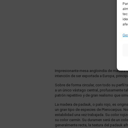
Par
alm
tec
ide
afe
Ges
Impresionante mesa angloindia de madera de 
intención de ser exportada a Europa, princip
Sobre de forma circular, con todo su perfil 
a un único vástago central, profusamente ta
patrón repetitivo y de gran realismo que simula
La madera de padauk, o palo rojo, es origina
un gran tipo de especies de Pterocarpus. N
estabilidad una vez trabajada. Su color roj
su color carmín. Su duramen será de un color
generalmente recta, la textura del padauk afri