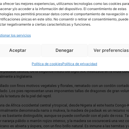
a ofrecer las mejores experiencias, utilizamos tecnologías como las cookies par
acenar y/o acceder a la información del dispositivo. El consentimiento de estas
nologías nos permitirá procesar datos como el comportamiento de navegación o 
ntificaciones únicas en este sitio. No consentir o retirar el consentimiento, puede
ctar negativamente a ciertas características y funciones.
tionar los servicios
Aceptar
Denegar
Ver preferencias
DESCRIPCIÓN
ENVÍO
Política de cookies
Política de privacidad
padauk tallada, de la segunda mitad del siglo XIX. Realizada en la India col
almente a Inglaterra.
tallado con finos motivos vegetales y florales, rematado con un cordón cortado
llado. Los pies representan unas imponentes tallas de dragones de gran volum
 la textura de la piel del reptil.
ria de África occidental central y tropical, desde Nigeria al este hasta Congo-
ormalmente denominada narra o mukwa, la madera de padauk es un recurso val
izo es bastante distinguible, aunque se puede confundir con el palo de rosa
 naranja pálido o marrón rojizo intenso, y la madera se oscurecerá una vez cor
cano es abierta y áspera, con un fino brillo natural. Es inmune a las termitas y 