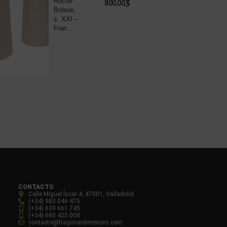
Roche
B
800,00
€
Bobois,
R
s. XXI –
P
Fran...
8
CONTACTO
Calle Miguel Íscar 4, 47001, Valladolid
(+34) 983 046 475
(+34) 639 661 745
(+34) 680 425 008
contacto@fragonardinteriors.com