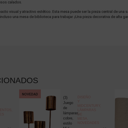
fusos calados.
cto visual y atractivo estético. Esta mesa puede ser la pieza central de una sa
cluso una mesa de biblioteca para trabajar. ¡Una pieza decorativa de alta ga
CIONADOS
NOVEDAD
DISEÑO
(3)
Y
Juego
MIDCENTURY
,
de
ENTOS
,
LÁMPARAS
lámparas,
ES
DE
cobre,
MESA
,
NOVEDADES
estilo