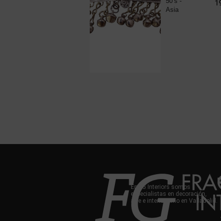
negra y
50’s -
225,00
€
1
plaqué...
Asia
En FG Interiors somos
especialistas en decoración,
arte e interiorismo en Valladolid.