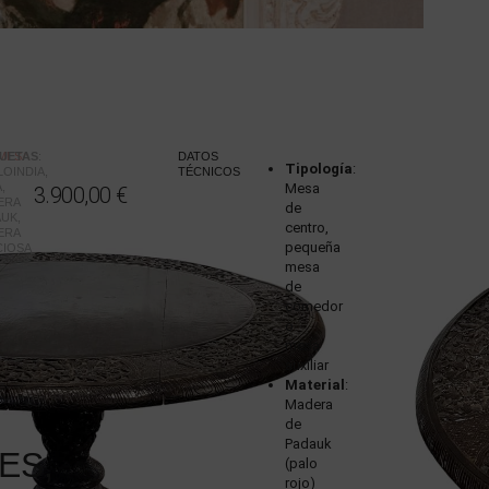
QUETAS
 MESA
:
DATOS
Tipología
:
LOINDIA
,
TÉCNICOS
A
,
Mesa
3.900,00
€
ERA
de
AUK
,
centro,
ERA
pequeña
CIOSA
,
mesa
de
comedor
o
mesa
auxiliar
Material
:
Madera
de
Padauk
ES,
(palo
rojo)