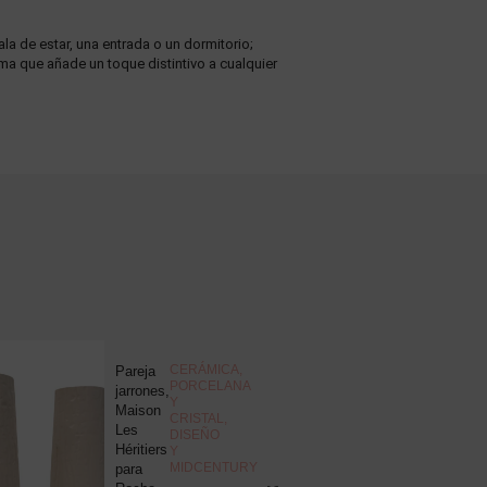
la de estar, una entrada o un dormitorio;
ma que añade un toque distintivo a cualquier
NOVEDAD
CERÁMICA,
Pareja
J
PORCELANA
jarrones,
d
Y
Maison
c
CRISTAL
,
Les
“
DISEÑO
Héritiers
v
Y
MIDCENTURY
para
s