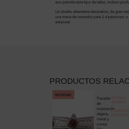
eso permite este tipo de tallas, incluso pro
Un diseño altamente decorativo, de gran impa
una mesa de comedor para 2-4 personas; o in
estancia!
PRODUCTOS RELA
NOVEDAD
COLECCIONISMO
,
JOYERÍA
,
Pluma
Pasador
MISCELÁNEA
JOYERÍA
estilográfica
de
Y
Montblanc
inspiración
COMPLEM
Meisterstuck
afgana,
NOVEDAD
nº12,
metal y
resina
cristal,