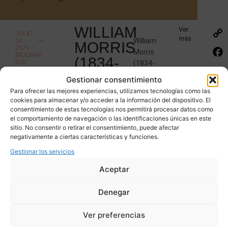
WILLIAM
Ver
JULIO
más
William
16,
MORRIS
2024
Morris
BIOGRAF
(1834-
ÍAS
(1834-
1896)
1896)
Gestionar consentimiento
fue una
Y
Para ofrecer las mejores experiencias, utilizamos tecnologías como las
de las
cookies para almacenar y/o acceder a la información del dispositivo. El
EL
personalidades
consentimiento de estas tecnologías nos permitirá procesar datos como
el comportamiento de navegación o las identificaciones únicas en este
británicas
ARTS
sitio. No consentir o retirar el consentimiento, puede afectar
más
&
negativamente a ciertas características y funciones.
destacadas
CRAFTS
Gestionar los servicios
de la
segunda
Aceptar
mitad
del siglo
Denegar
XIX,
consagrado
Ver preferencias
como el