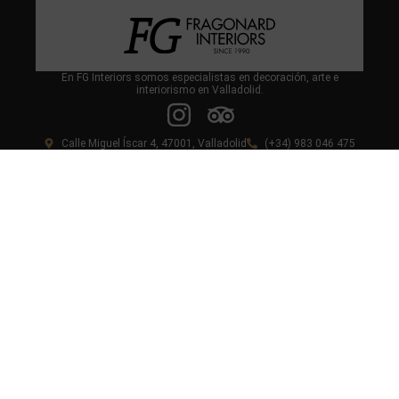
En FG Interiors somos especialistas en decoración, arte e
interiorismo en Valladolid.
Calle Miguel Íscar 4, 47001, Valladolid
(+34) 983 046 475
(+34) 639 661 745
contacto@fragonardinteriors.com
fragonardinterios@gmail.com
CITA PREVIA
Aviso legal
Política de cookies
Política de privacidad
Condiciones de venta online
© Copyright 2024. All rights reserved.
Diseño y desarrollo web livire.es