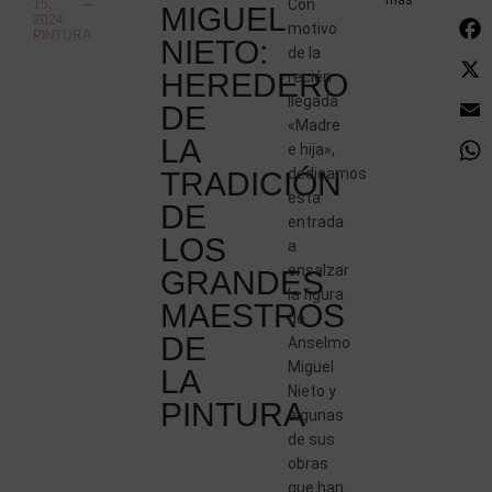
Con
15,
MIGUEL
2024
motivo
PINTURA
NIETO:
de la
HEREDERO
recién
llegada
DE
«Madre
LA
e hija»,
dedicamos
TRADICIÓN
esta
DE
entrada
LOS
a
ensalzar
GRANDES
la figura
MAESTROS
de
DE
Anselmo
Miguel
LA
Nieto y
PINTURA
algunas
de sus
obras
que han