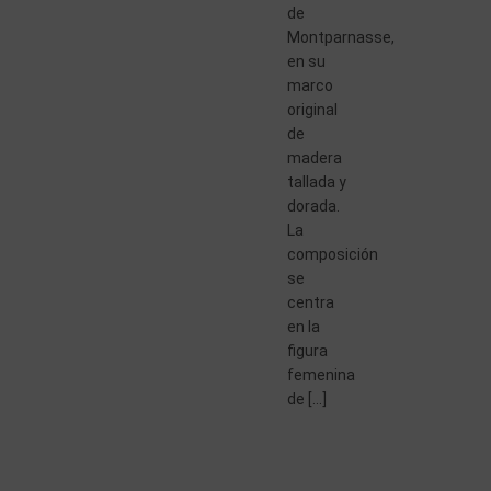
de
Montparnasse,
en su
marco
original
de
madera
tallada y
dorada.
La
composición
se
centra
en la
figura
femenina
de […]