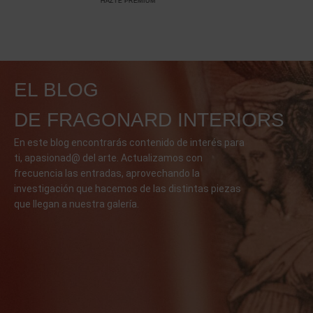
HAZTE PREMIUM
E
EL BLOG
DE FRAGONARD INTERIORS
En este blog encontrarás contenido de interés para
ti, apasionad@ del arte. Actualizamos con
frecuencia las entradas, aprovechando la
investigación que hacemos de las distintas piezas
que llegan a nuestra galería.