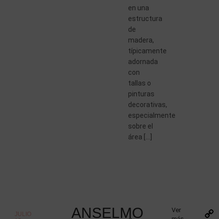
en una
estructura
de
madera,
típicamente
adornada
con
tallas o
pinturas
decorativas,
especialmente
sobre el
área […]
ANSELMO
Ver
JULIO
más