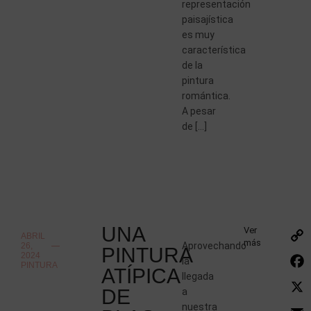
representación
paisajística
es muy
característica
de la
pintura
romántica.
A pesar
de […]
UNA
Ver
ABRIL
más
Aprovechando
26,
PINTURA
2024
la
PINTURA
ATÍPICA
llegada
DE
a
nuestra