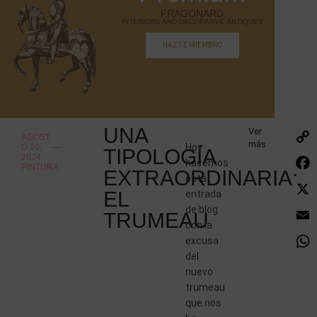
FRAGONARD
INTERIORS AND DECORATIVE ANTIQUES
HAZTE MIEMBRO
UNA
Ver
AGOST
más
Hoy
O 20,
TIPOLOGÍA
2024
hacemos
PINTURA
EXTRAORDINARIA:
esta
EL
entrada
de blog
TRUMEAU
con la
excusa
del
nuevo
trumeau
que nos