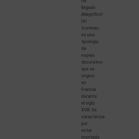
ha
llegado.
¡Magnífico!
Un
trumeau
es una
tipología
de
espejo
decorativo
que se
originó
en
Francia
durante
el siglo
XVIII. Se
caracteriza
por
estar
montado