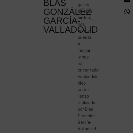
BLAS
galería
GONZÁLEZ
de esta
pintura,
GARCÍA-
nos
VALLADOLID
hemos
puesta
a
indigar…
¡y nos
ha
encantado!
Espléndido
óleo
sobre
lienzo
realizado
por Blas
González
García-
Valladolid