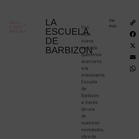
LA
Ver
MAYO
más
Con
8, 2024
ESCUELA
PINTURA
esta
DE
nueva
BARBIZON
entrada
queremos
acercaros
a la
interesante
Escuela
de
Barbizon
a través
de una
de
nuestras
novedades,
obra de