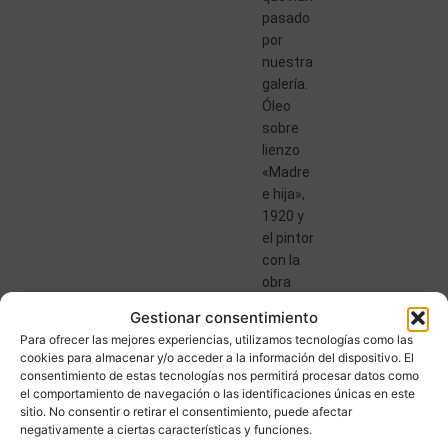
pasado
por
nuestra
galería.
Óleo
sobre
lienzo
«Madre
e hija»,
1920 y
el pintor
con la
obra
Anselmo
Gestionar consentimiento
Miguel
Para ofrecer las mejores experiencias, utilizamos tecnologías como las
Nieto
cookies para almacenar y/o acceder a la información del dispositivo. El
(Valladolid,
consentimiento de estas tecnologías nos permitirá procesar datos como
1881 –
el comportamiento de navegación o las identificaciones únicas en este
sitio. No consentir o retirar el consentimiento, puede afectar
Madrid,
negativamente a ciertas características y funciones.
1964)