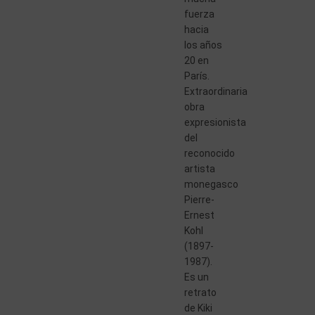
fuerza
hacia
los años
20 en
París.
Extraordinaria
obra
expresionista
del
reconocido
artista
monegasco
Pierre-
Ernest
Kohl
(1897-
1987).
Es un
retrato
de Kiki